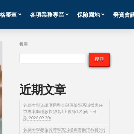
格審查
各項業務專區
保險園地
勞資會
搜尋
搜尋
近期文章
銘傳大學資訊應用與金融保險學系誠徵專任
或專案助理教授(含)以上教師1名(截止日
期:2026.09.20)
銘傳大學餐旅管理學系誠徵專案助理教授(含)