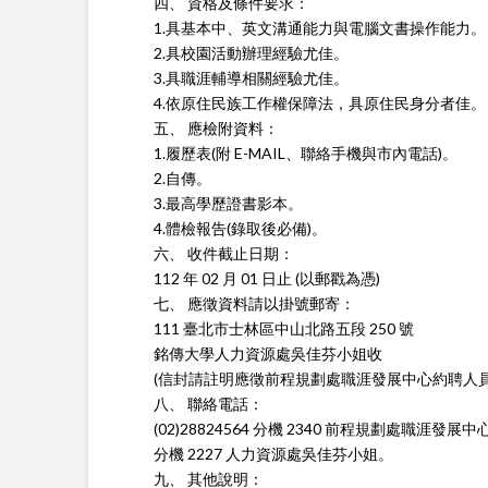
四、 資格及條件要求：
1.具基本中、英文溝通能力與電腦文書操作能力。
2.具校園活動辦理經驗尤佳。
3.具職涯輔導相關經驗尤佳。
4.依原住民族工作權保障法，具原住民身分者佳。
五、 應檢附資料：
1.履歷表(附 E-MAIL、聯絡手機與市內電話)。
2.自傳。
3.最高學歷證書影本。
4.體檢報告(錄取後必備)。
六、 收件截止日期：
112 年 02 月 01 日止 (以郵戳為憑)
七、 應徵資料請以掛號郵寄：
111 臺北市士林區中山北路五段 250 號
銘傳大學人力資源處吳佳芬小姐收
(信封請註明應徵前程規劃處職涯發展中心約聘人員
八、 聯絡電話：
(02)28824564 分機 2340 前程規劃處職涯發
分機 2227 人力資源處吳佳芬小姐。
九、 其他說明：