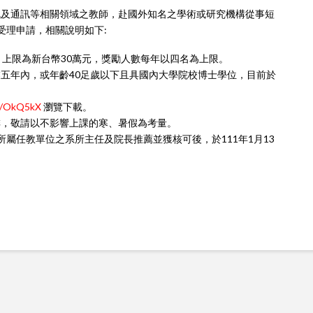
訊及通訊等相關領域之教師，赴國外知名之
學術
或研究機構從事短
受理申請，相關說明如下:
，上限為新台幣30萬元，
獎
勵人數每年以四名為上限。
五年內，或年齡40足歲以下且具國內大學院校博士學位，目前於
cc/OkQ5kX
瀏覽下載。
排，敬請以不影響上課的寒、暑假為考量。
所屬任教單位之系所主任及院長推薦並獲核可後，於111年1月13