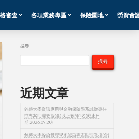
格審查
各項業務專區
保險園地
勞資會
搜尋
搜尋
近期文章
銘傳大學資訊應用與金融保險學系誠徵專任
或專案助理教授(含)以上教師1名(截止日
期:2026.09.20)
銘傳大學餐旅管理學系誠徵專案助理教授(含)