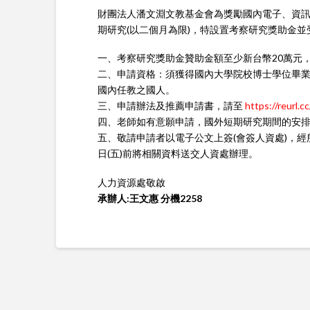
財團法人潘文淵文教基金會為
獎
勵國內電子、資
期研究(以二個月為限)，特設置考察研究
獎
助金並
一、考察研究
獎
助金贊助金額至少新台幣20萬元
二、申請資格：須獲得國內大學院校博士學位畢業
國內任教之國人。
三、申請辦法及推薦申請書，請至
https://reurl.
四、老師如有意願申請，國外短期研究期間的安
五、敬請申請者以電子公文上簽(會簽人資處)，經
日(五)前將相關資料送交人資處辦理。
人力資源處敬啟
承辦人:王文惠 分機2258