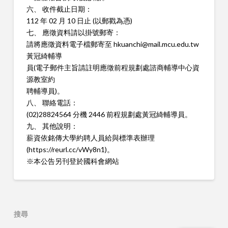
六、 收件截止日期：
112 年 02 月 10 日止 (以郵戳為憑)
七、 應徵資料請以掛號郵寄：
請將應徵資料電子檔郵寄至 hkuanchi@mail.mcu.edu.tw
黃冠綺輔導
員(電子郵件主旨請註明應徵前程規劃處諮商輔導中心資
源教室約
聘輔導員)。
八、 聯絡電話：
(02)28824564 分機 2446 前程規劃處黃冠綺輔導員。
九、 其他說明：
薪資依銘傳大學約聘人員給與標準表辦理
(https://reurl.cc/vWy8n1)。
※本公告另刊登於國科會網站
搜尋