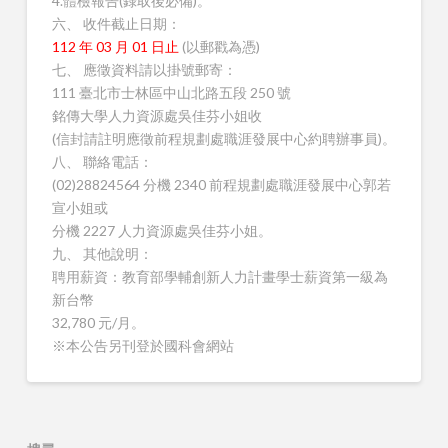
4.體檢報告(錄取後必備)。
六、 收件截止日期：
112 年 03 月 01 日止
(以郵戳為憑)
七、 應徵資料請以掛號郵寄：
111 臺北市士林區中山北路五段 250 號
銘傳大學人力資源處吳佳芬小姐收
(信封請註明應徵前程規劃處職涯發展中心約聘辦事員)。
八、 聯絡電話：
(02)28824564 分機 2340 前程規劃處職涯發展中心郭若
宣小姐或
分機 2227 人力資源處吳佳芬小姐。
九、 其他說明：
聘用薪資：教育部學輔創新人力計畫學士薪資第一級為
新台幣
32,780 元/月。
※本公告另刊登於國科會網站