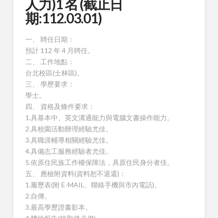
人力)1 名 (截止日
期:112.03.01)
一、 聘任日期：
預計 112 年 4 月聘任。
二、 工作地點：
台北校區(士林區)。
三、 學歷要求：
學士。
四、 資格及條件要求：
1.具基本中、英文溝通能力與電腦文書操作能力。
2.具校園活動辦理經驗尤佳。
3.具職涯輔導相關經驗尤佳。
4.具備志工服務經驗者尤佳。
5.依原住民族工作權保障法，具原住民身分者佳。
五、 應檢附資料(資料恕不退還)：
1.履歷表(附 E-MAIL、聯絡手機與市內電話)。
2.自傳。
3.最高學歷證書影本。