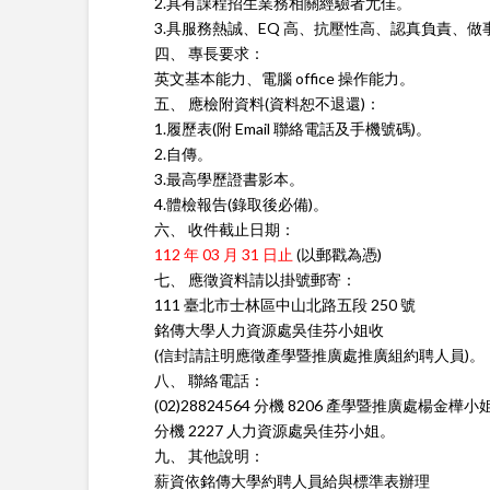
2.具有課程招生業務相關經驗者尤佳。
3.具服務熱誠、EQ 高、抗壓性高、認真負責、
四、 專長要求：
英文基本能力、電腦 office 操作能力。
五、 應檢附資料(資料恕不退還)：
1.履歷表(附 Email 聯絡電話及手機號碼)。
2.自傳。
3.最高學歷證書影本。
4.體檢報告(錄取後必備)。
六、 收件截止日期：
112 年 03 月 31 日止
(以郵戳為憑)
七、 應徵資料請以掛號郵寄：
111 臺北市士林區中山北路五段 250 號
銘傳大學人力資源處吳佳芬小姐收
(信封請註明應徵產學暨推廣處推廣組約聘人員)。
八、 聯絡電話：
(02)28824564 分機 8206 產學暨推廣處楊金樺小
分機 2227 人力資源處吳佳芬小姐。
九、 其他說明：
薪資依銘傳大學約聘人員給與標準表辦理