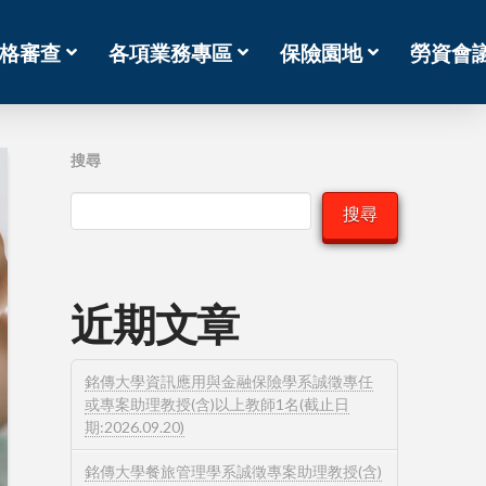
格審查
各項業務專區
保險園地
勞資會
搜尋
搜尋
近期文章
銘傳大學資訊應用與金融保險學系誠徵專任
或專案助理教授(含)以上教師1名(截止日
期:2026.09.20)
銘傳大學餐旅管理學系誠徵專案助理教授(含)