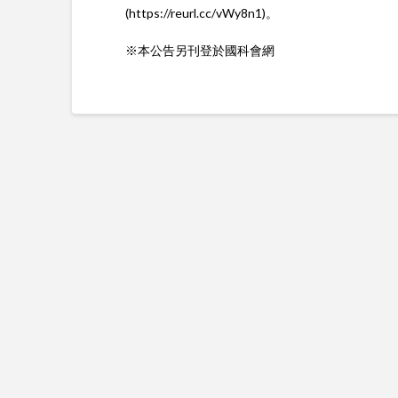
(
https://reurl.cc/vWy8n1
)。
※本公告另刊登於國科會網