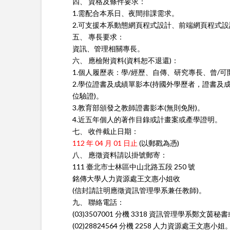
四、 資格及條件要求：
1.需配合本系日、夜間排課需求。
2.可支援本系動態網頁程式設計、前端網頁程式
五、 專長要求：
資訊、管理相關專長。
六、 應檢附資料(資料恕不退還)：
1.個人履歷表：學/經歷、自傳、研究專長、曾/
2.學位證書及成績單影本(持國外學歷者，證書及
位驗證)。
3.教育部頒發之教師證書影本(無則免附)。
4.近五年個人的著作目錄或計畫案或產學證明。
七、 收件截止日期：
112 年 04 月 01 日止
(以郵戳為憑)
八、 應徵資料請以掛號郵寄：
111 臺北市士林區中山北路五段 250 號
銘傳大學人力資源處王文惠小姐收
(信封請註明應徵資訊管理學系兼任教師)。
九、 聯絡電話：
(03)3507001 分機 3318 資訊管理學系鄭文茵秘書
(02)28824564 分機 2258 人力資源處王文惠小姐