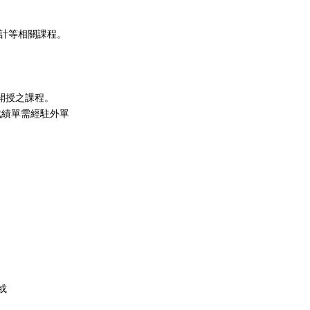
設計等相關課程。
可開授之課程。
成績單需經駐外單
或
。