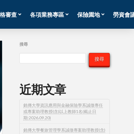
格審查
各項業務專區
保險園地
勞資會
搜尋
搜尋
近期文章
銘傳大學資訊應用與金融保險學系誠徵專任
或專案助理教授(含)以上教師1名(截止日
期:2026.09.20)
銘傳大學餐旅管理學系誠徵專案助理教授(含)