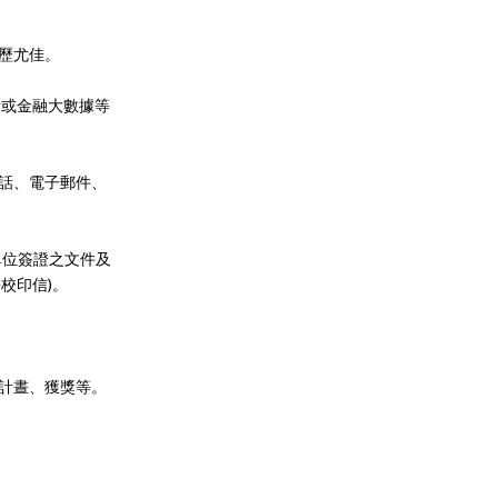
資歷尤佳。
析或金融大數據等
電話、電子郵件、
單位簽證之文件及
校印信)。
、計晝、獲獎等。