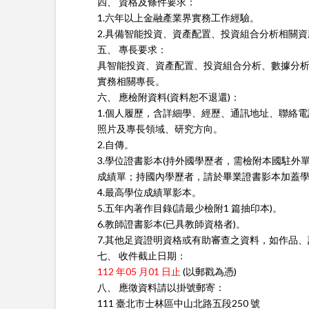
四、 資格及條件要求：
1.六年以上金融產業界實務工作經驗。
2.具備智能投資、資產配置、投資組合分析相關
五、 專長要求：
具智能投資、資產配置、投資組合分析、數據分
實務相關專長。
六、 應檢附資料(資料恕不退還)：
1.個人履歷，含詳細學、經歷、通訊地址、聯絡
照片及專長領域、研究方向。
2.自傳。
3.學位證書影本(持外國學歷者，需檢附本國駐外
成績單；持國內學歷者，請於畢業證書影本加蓋學
4.最高學位成績單影本。
5.五年內著作目錄(請最少檢附1 篇抽印本)。
6.教師證書影本(已具教師資格者)。
7.其他足資證明資格或有助審查之資料，如作品
七、 收件截止日期：
112 年05 月01 日止
(以郵戳為憑)
八、 應徵資料請以掛號郵寄：
111 臺北市士林區中山北路五段250 號