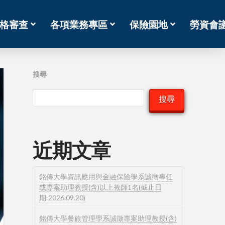
格審查
各項業務專區
保險園地
勞資會
搜尋
搜尋
近期文章
銘傳大學資訊應用與金融保險學系誠徵專任
或專案助理教授(含)以上教師1名(截止日
期:2026.09.20)
銘傳大學餐旅管理學系誠徵專案助理教授(含)