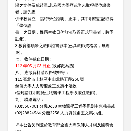
證之文件及成績單;若為國內學歷或尚未取得學位證書
者，請先提
供學校開立「臨時學位證明」正本，其中明確註記取得
「學位證
書」之日期，惟屆生效日仍無法取得正式證書者，將予
註銷)。
3.教育部頒發之教師證書影本(已具教師資格者，無則
免)。
七、 收件截止日期：
112 年05 月03 日止
(以郵戳為憑)
八、 應徵資料請以掛號郵寄：
111 臺北市士林區中山北路五段250 號
銘傳大學人力資源處王文惠小姐收
(信封請註明應徵生物醫學工程學系兼任教師)。
九、 聯絡電話：
(03)3507001 分機3658 生物醫學工程學系劉中惠秘書或
(02)28824564 分機2258 人力資源處王文惠小姐。
※本公告另刊登於教育部全國大專教師人才網及國科會