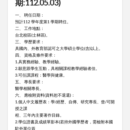
期:112.05.03)
一、 聘任日期：
預計112 學年度第1 學期聘任。
二、 工作地點：
台北校區(士林區)。
三、 學歷要求：
具國內、外教育部認可之大學碩士學位(含)以上。
四、 資格及條件要求：
1.具實務經驗、教學經驗。
2.願意跟學生互動，具相關課程教學經驗者佳。
3.可任課課程：醫學與健康。
五、 專長要求：
醫學相關專長。
六、 應檢附資料(資料恕不退還)：
1.個人中文履歷表：學/經歷、自傳、研究專長、曾/可開
授之課
程、三年內主要著作目錄。
2.學位證書及成績單影本(若持外國學歷者，需檢附本國
駐外單位簽