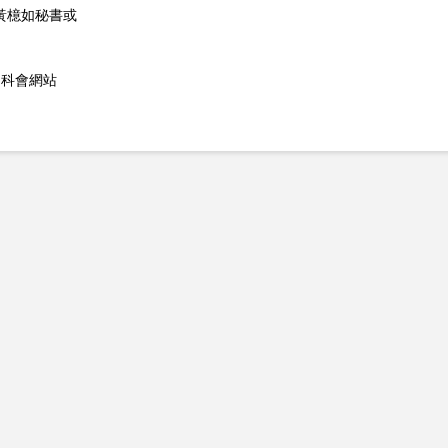
學系黃檍如秘書或
。
國科會網站