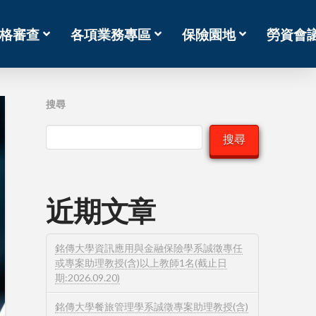
格審查
各項業務專區
保險園地
勞資會
搜尋
搜尋
近期文章
銘傳大學資訊應用與金融保險學系誠徵專任
或專案助理教授(含)以上教師1名(截止日
期:2026.09.20)
銘傳大學餐旅管理學系誠徵專案助理教授(含)