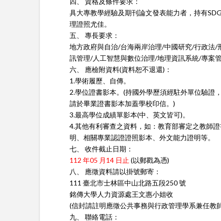
四、 資格及條件要求：
具大專教學經驗及期刊論文發表能力者，持有SDG
理證照尤佳。
五、 專長要求：
地方政府與自治/台海兩岸治理/中國研究/行政法/
訊管理/人工智慧與數位治理/地理資訊系統/專案
六、 應檢附資料(資料恕不退還)：
1.學術履歷、自傳。
2.學位證書影本。(持國外學歷須經駐外單位驗證
請於畢業證書影本加蓋學校印信。)
3.最高學位成績單影本(中、英文皆可)。
4.其他有利審查之資料，如：教育部審定之教師
明、相關專業認證證照影本、外文能力證明等。
七、 收件截止日期：
112 年05 月14 日止
(以郵戳為憑)
八、 應徵資料請以掛號郵寄：
111 臺北市士林區中山北路五段250 號
銘傳大學人力資源處王文惠小姐收
(信封請註明應徵公共事務與行政管理學系兼任教師
九、 聯絡電話：