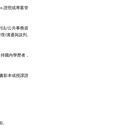
s 證照或專案管
刑法/公共事務資
管理/溝通與談判。
，持國內學歷者，
證書影本或授課證
)。