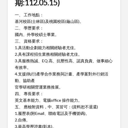
期:112.05.15)
一、 工作地點：
基河校區(士林區)及桃園校區(龜山區)。
二、 學歷要求：
國內、外學校碩士畢業。
三、 資格要求：
1.具活動企劃能力相關經驗者尤佳。
2.具有課程招生業務相關經驗者尤佳。
3.具服務熱誠、EQ 高、抗壓性高、認真負責、做事細心
有效率。
4.支援(執行)產學合作業務與計畫、產學案對外行銷活
動、協助產
官學研相關營運業務推展。
四、 專長要求：
英文基本能力、電腦office 操作能力。
五、 應檢附資料，中、英皆可：(資料恕不退還)
1.履歷表(附Email、聯絡電話及手機號碼)。
2.自傳。
3.最高學歷證書(影本)。