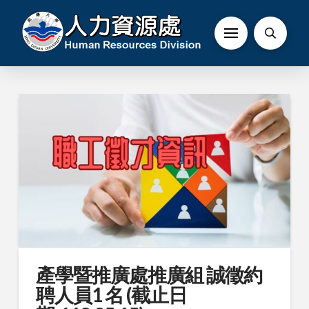
產學暨推廣處推廣組 誠徵約
聘人員1 名 (截止日