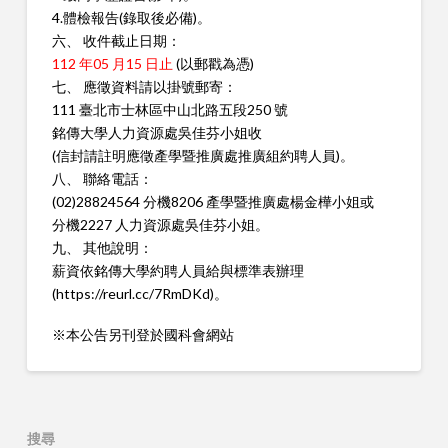
4.體檢報告(錄取後必備)。
六、 收件截止日期：
112 年05 月15 日止
(以郵戳為憑)
七、 應徵資料請以掛號郵寄：
111 臺北市士林區中山北路五段250 號
銘傳大學人力資源處吳佳芬小姐收
(信封請註明應徵產學暨推廣處推廣組約聘人員)。
八、 聯絡電話：
(02)28824564 分機8206 產學暨推廣處楊金樺小姐或
分機2227 人力資源處吳佳芬小姐。
九、 其他說明：
薪資依銘傳大學約聘人員給與標準表辦理
(https://reurl.cc/7RmDKd)。
※本公告另刊登於國科會網站
搜尋