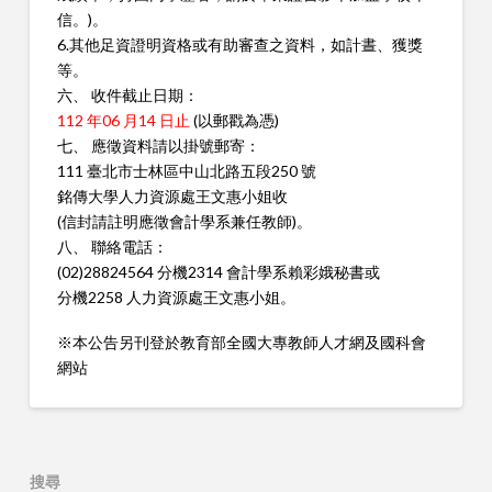
信。)。
6.其他足資證明資格或有助審查之資料，如計晝、獲獎
等。
六、 收件截止日期：
112 年06 月14 日止
(以郵戳為憑)
七、 應徵資料請以掛號郵寄：
111 臺北市士林區中山北路五段250 號
銘傳大學人力資源處王文惠小姐收
(信封請註明應徵會計學系兼任教師)。
八、 聯絡電話：
(02)28824564 分機2314 會計學系賴彩娥秘書或
分機2258 人力資源處王文惠小姐。
※本公告另刊登於教育部全國大專教師人才網及國科會
網站
搜尋