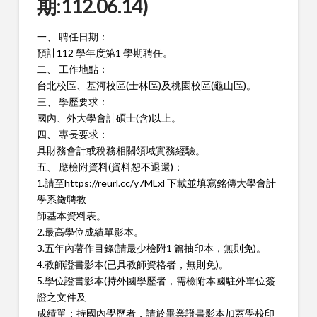
期:112.06.14)
一、 聘任日期：
預計112 學年度第1 學期聘任。
二、 工作地點：
台北校區、基河校區(士林區)及桃園校區(龜山區)。
三、 學歷要求：
國內、外大學會計碩士(含)以上。
四、 專長要求：
具財務會計或稅務相關領域實務經驗。
五、 應檢附資料(資料恕不退還)：
1.請至https://reurl.cc/y7MLxl 下載並填寫銘傳大學會計
學系徵聘教
師基本資料表。
2.最高學位成績單影本。
3.五年內著作目錄(請最少檢附1 篇抽印本，無則免)。
4.教師證書影本(已具教師資格者，無則免)。
5.學位證書影本(持外國學歷者，需檢附本國駐外單位簽
證之文件及
成績單；持國內學歷者，請於畢業證書影本加蓋學校印