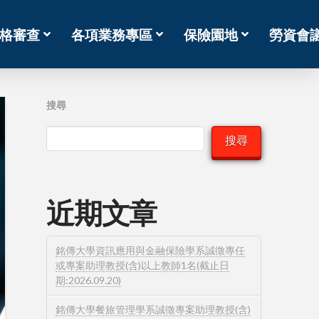
格審查
各項業務專區
保險園地
勞資會
搜尋
搜尋
近期文章
銘傳大學資訊應用與金融保險學系誠徵專任
或專案助理教授(含)以上教師1名(截止日
期:2026.09.20)
銘傳大學餐旅管理學系誠徵專案助理教授(含)