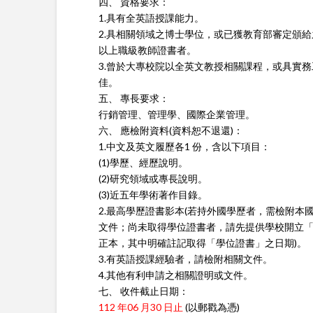
四、 資格要求：
1.具有全英語授課能力。
2.具相關領域之博士學位，或已獲教育部審定頒給之
以上職級教師證書者。
3.曾於大專校院以全英文教授相關課程，或具實
佳。
五、 專長要求：
行銷管理、管理學、國際企業管理。
六、 應檢附資料(資料恕不退還)：
1.中文及英文履歷各1 份，含以下項目：
(1)學歷、經歷說明。
(2)研究領域或專長說明。
(3)近五年學術著作目錄。
2.最高學歷證書影本(若持外國學歷者，需檢附本
文件；尚未取得學位證書者，請先提供學校開立
正本，其中明確註記取得「學位證書」之日期)。
3.有英語授課經驗者，請檢附相關文件。
4.其他有利申請之相關證明或文件。
七、 收件截止日期：
112 年06 月30 日止
(以郵戳為憑)