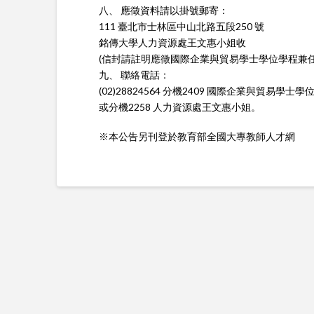
八、 應徵資料請以掛號郵寄：
111 臺北市士林區中山北路五段250 號
銘傳大學人力資源處王文惠小姐收
(信封請註明應徵國際企業與貿易學士學位學程兼任
九、 聯絡電話：
(02)28824564 分機2409 國際企業與貿易學
或分機2258 人力資源處王文惠小姐。
※本公告另刊登於教育部全國大專教師人才網