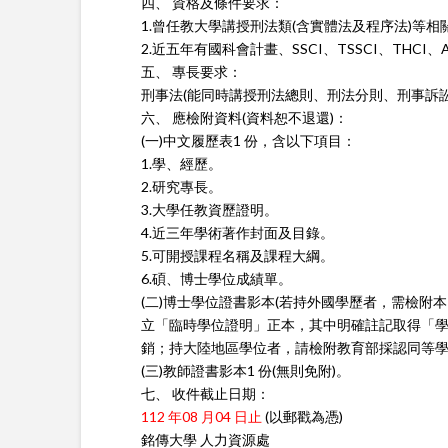
四、 資格及條件要求：
1.曾任教大學講授刑法類(含實體法及程序法)等相
2.近五年有國科會計畫、SSCI、TSSCI、THCI、AH
五、 專長要求：
刑事法(能同時講授刑法總則、刑法分則、刑事訴
六、 應檢附資料(資料恕不退還)：
(一)中文履歷表1 份，含以下項目：
1.學、經歷。
2.研究專長。
3.大學任教資歷證明。
4.近三年學術著作封面及目錄。
5.可開授課程名稱及課程大綱。
6.碩、博士學位成績單。
(二)博士學位證書影本(若持外國學歷者，需檢附
立「臨時學位證明」正本，其中明確註記取得
「
銷；持大陸地區學位者，請檢附教育部採認同等
(三)教師證書影本1 份(無則免附)。
七、 收件截止日期：
112 年08 月04 日止
(以郵戳為憑)
銘傳大學 人力資源處