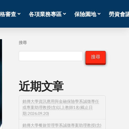
格審查
各項業務專區
保險園地
勞資會
搜尋
搜尋
近期文章
銘傳大學資訊應用與金融保險學系誠徵專任
或專案助理教授(含)以上教師1名(截止日
期:2026.09.20)
銘傳大學餐旅管理學系誠徵專案助理教授(含)