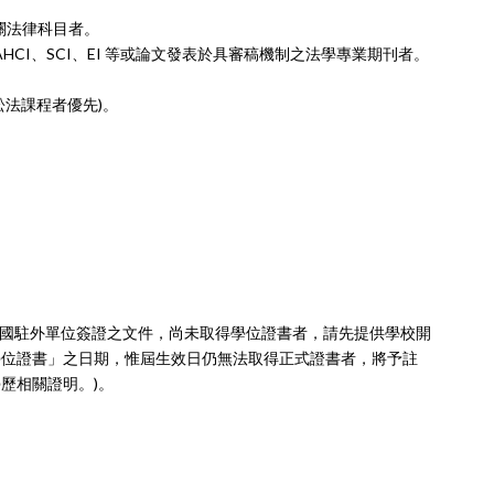
關法律科目者。
CI、SCI、EI 等
或論文發表於具審稿機制之法學專業期刊者。
訟法課程者優
先)。
本國駐外單位簽證
之文件，尚未取得學位證書
者，請先提供學校開
學位證書」之日期，惟屆生效日仍無法取得正式證書者，將予註
學歷相關證
明。)。