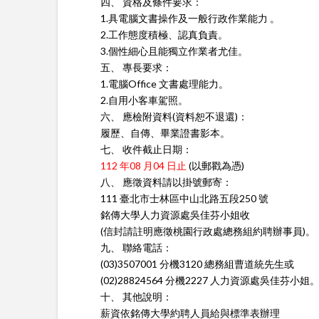
四、 資格及條件要求：
1.具電腦文書操作及一般行政作業能力 。
2.工作態度積極、認真負責。
3.個性細心且能獨立作業者尤佳。
五、 專長要求：
1.電腦Office 文書處理能力。
2.自用小客車駕照。
六、 應檢附資料(資料恕不退還)：
履歷、自傳、畢業證書影本。
七、 收件截止日期：
112 年08 月04 日止
(以郵戳為憑)
八、 應徵資料請以掛號郵寄：
111 臺北市士林區中山北路五段250 號
銘傳大學人力資源處吳佳芬小姐收
(信封請註明應徵桃園行政處總務組約聘辦事員)。
九、 聯絡電話：
(03)3507001 分機3120 總務組曹道統先生或
(02)28824564 分機2227 人力資源處吳佳芬小姐
十、 其他說明：
薪資依銘傳大學約聘人員給與標準表辦理