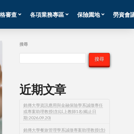
格審查
各項業務專區
保險園地
勞資會
搜尋
搜尋
近期文章
銘傳大學資訊應用與金融保險學系誠徵專任
或專案助理教授(含)以上教師1名(截止日
期:2026.09.20)
銘傳大學餐旅管理學系誠徵專案助理教授(含)