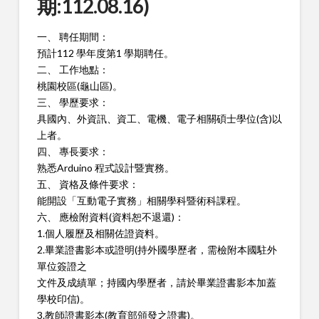
期:112.08.16)
一、 聘任期間：
預計112 學年度第1 學期聘任。
二、 工作地點：
桃園校區(龜山區)。
三、 學歷要求：
具國內、外資訊、資工、電機、電子相關碩士學位(含)以
上者。
四、 專長要求：
熟悉Arduino 程式設計暨實務。
五、 資格及條件要求：
能開設「互動電子實務」相關學科暨術科課程。
六、 應檢附資料(資料恕不退還)：
1.個人履歷及相關佐證資料。
2.畢業證書影本或證明(持外國學歷者，需檢附本國駐外
單位簽證之
文件及成績單；持國內學歷者，請於畢業證書影本加蓋
學校印
信)。
3.教師證書影本(教育部頒發之證書)。