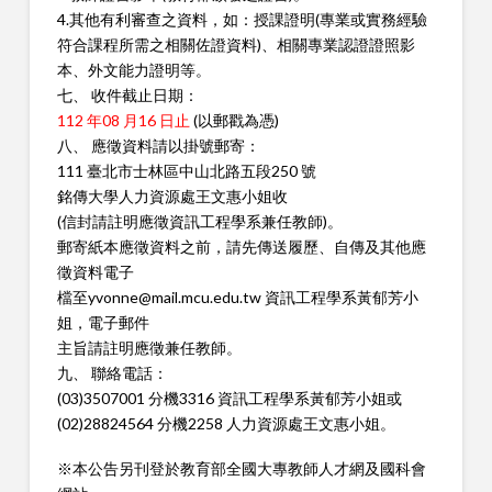
4.其他有利審查之資料，如：授課證明(專業或實務經驗
符合課程所
需之相關佐證資料)、相關專業認證證照影
本、外文能力證明等。
七、 收件截止日期：
112 年08 月16 日止
(以郵戳為憑)
八、 應徵資料請以掛號郵寄：
111 臺北市士林區中山北路五段250 號
銘傳大學人力資源處王文惠小姐收
(信封請註明應徵資訊工程學系兼任教師)。
郵寄紙本應徵資料之前，請先傳送履歷、自傳及其他應
徵資料電子
檔至yvonne@mail.mcu.edu.tw 資訊工程學系黃郁芳小
姐，電子郵件
主旨請註明應徵兼任教師。
九、 聯絡電話：
(03)3507001 分機3316 資訊工程學系黃郁芳小姐或
(02)28824564 分機2258 人力資源處王文惠小姐。
※本公告另刊登於教育部全國大專教師人才網及國科會