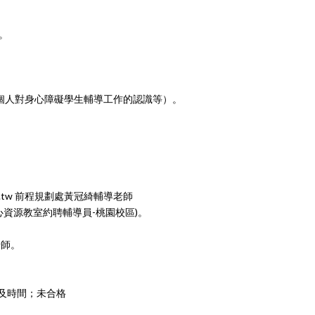
。
及個人對身心障礙
學生輔導工作的認識等）。
。
.tw
前程規劃處黃冠綺輔導老師
心資源教室約聘
輔導員-桃園校區)。
老師。
期及時間；未合格