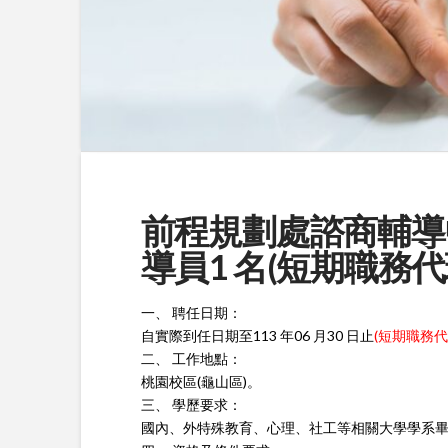
前程規劃處諮商輔導
導員1 名(短期職務代理)
一、 聘任日期：
自實際到任日期至113 年06 月30 日止
(短期職務代
二、 工作地點：
桃園校區(龜山區)。
三、 學歷要求：
國內、外特殊教育、心理、社工等相關大學學系