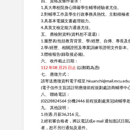
四、 資格及條件要求：
1.具大專校院身心障礙學生輔導經驗者尤佳。
2.對輔導工作及學生行政事務具熱忱、主動積極者
3.具基本電腦文書處理能力。
4.具英文檢定能力通過尤佳。
五、 應檢附資料(資料恕不退還)：
1.履歷表(包括教育背景、學/經歷、自傳、專長
2.學/經歷、相關證照及專業訓練等證明文件影本
3.體檢報告(錄取後必備)。
六、 收件截止日期：
112 年08 月25 日止
(以郵戳為憑)
七、 應徵方式：
請寄送應徵資料電子檔至 hkuanchi@mail.mcu.edu
(電子信件主旨請註明應徵前程規劃處諮商輔導中
八、 聯絡電話：
(02)28824564 分機2446 前程規劃處黃冠綺輔導
九、 其他說明：
1.待遇:月薪36,316 元。
2.經初審合格者，將以電話或e-mail 通知面試日
者，恕不另行通知及退件。