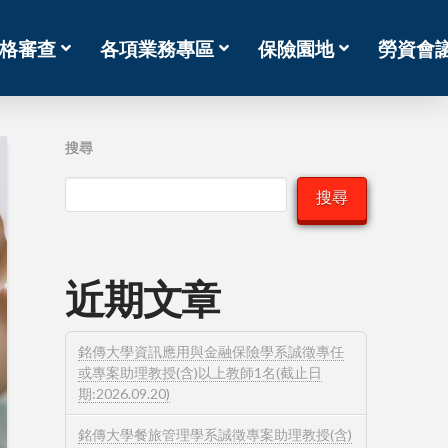
格審查
各項業務專區
保險園地
勞資會
搜尋
搜尋
近期文章
銘傳大學資訊應用與金融保險學系誠徵專任
或專案助理教授(含)以上教師1名(截止日
期:2026.09.20)
銘傳大學餐旅管理學系誠徵專案助理教授(含)