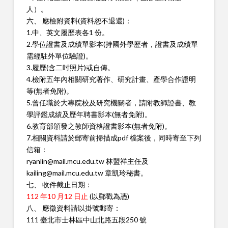
人）。
六、 應檢附資料(資料恕不退還)：
1.中、英文履歷表各1 份。
2.學位證書及成績單影本(持國外學歷者，證書及成績單
需經駐外單
位驗證)。
3.履歷(含二吋照片)或自傳。
4.檢附五年內相關研究著作、研究計畫、產學合作證明
等(無者免
附)。
5.曾任職於大專院校及研究機關者，請附教師證書、教
學評鑑成績
及歷年聘書影本(無者免附)。
6.教育部頒發之教師資格證書影本(無者免附)。
7.相關資料請於郵寄前掃描成pdf 檔案後，同時寄至下列
信箱：
ryanlin@mail.mcu.edu.tw 林盟祥主任及
kailing@mail.mcu.edu.tw 章凱玲秘書。
七、 收件截止日期：
112 年10 月12 日止
(以郵戳為憑)
八、 應徵資料請以掛號郵寄：
111 臺北市士林區中山北路五段250 號