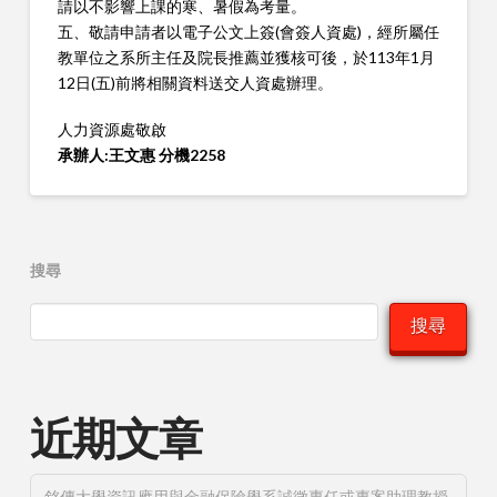
請以不影響上課的寒、暑假為考量。
五、敬請申請者以電子公文上簽(會簽人資
處
)，經所屬任
教單位之系所主任及院長推薦並獲核可後，於113年1月
12日(五)前將相關資料送交人資
處
辦理。
人力
資源
處
敬啟
承辦人:王文惠 分機2258
搜尋
搜尋
近期文章
銘傳大學資訊應用與金融保險學系誠徵專任或專案助理教授