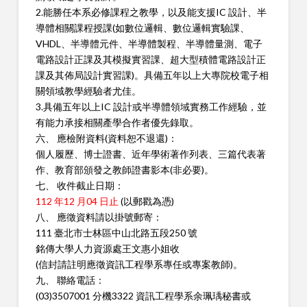
2.能勝任本系必修課程之教學，以及能支援IC 設計、半
導體相關
課程授課(如數位邏輯、數位邏輯實驗課、
VHDL、半導體元件、半
導體製程、半導體量測、電子
電路設計正課及其模擬實習課、超大
型積體電路設計正
課及其佈局設計實習課)。具備五年以上大專院
校電子相
關領域教學經驗者尤佳。
3.具備五年以上IC 設計或半導體領域實務工作經驗，並
有能力承
接相關產學合作者優先錄取。
六、 應檢附資料(資料恕不退還)：
個人履歷、博士證書、近年學術著作列表、三篇代表著
作、教育部
頒發之教師證書影本(非必要)。
七、 收件截止日期：
112 年12 月04 日止
(以郵戳為憑)
八、 應徵資料請以掛號郵寄：
111 臺北市士林區中山北路五段250 號
銘傳大學人力資源處王文惠小姐收
(信封請註明應徵資訊工程學系專任或專案教師)。
九、 聯絡電話：
(03)3507001 分機3322 資訊工程學系余珮瑀秘書或