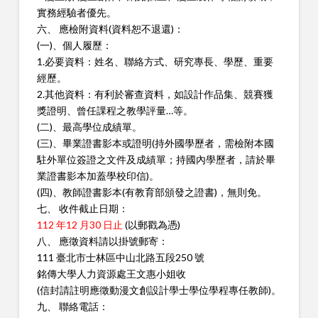
實務經驗者
優先。
六、 應檢附資料(資料恕不退還)：
(一)、個人履歷：
1.必要資料：姓名、聯絡方式、研究專長、學歷、重要
經歷。
2.其他資料：有利於審查資料，如設計作品集、競賽獲
獎證明、曾
任課程之教學評量…等。
(二)、最高學位成績單。
(三)、畢業證書影本或證明(持外國學歷者，需檢附本國
駐外單位簽
證之文件及成績單；持國內學歷者，請於畢
業證書影本加蓋學校印
信)。
(四)、教師證書影本(有教育部頒發之證書)，無則免。
七、 收件截止日期：
112 年12 月30 日止
(以郵戳為憑)
八、 應徵資料請以掛號郵寄：
111 臺北市士林區中山北路五段250 號
銘傳大學人力資源處王文惠小姐收
(信封請註明應徵動漫文創設計學士學位學程專任教師)。
九、 聯絡電話：