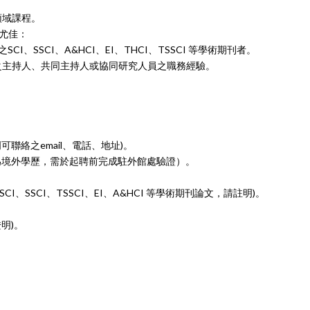
關領域課程。
尤佳：
SCI、SSCI、
A&HCI、EI、THCI、TSSCI 等學術期刊者。
之主持人、共同
主持人或協同研究人員之職務經驗。
聯絡之email
、電話、地址)。
為境外學歷，需於
起聘前完成駐外館處驗證）。
CI、SSCI、
TSSCI、EI、A&HCI 等學術期刊論文，請註明)。
明)。