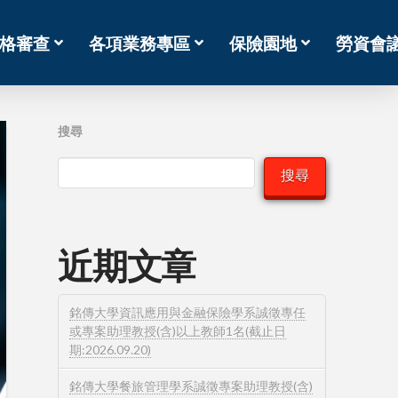
格審查
各項業務專區
保險園地
勞資會
搜尋
搜尋
近期文章
銘傳大學資訊應用與金融保險學系誠徵專任
或專案助理教授(含)以上教師1名(截止日
期:2026.09.20)
銘傳大學餐旅管理學系誠徵專案助理教授(含)