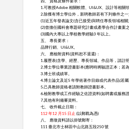
四、 資格及條件要求：
1.可教授Adobe 相關軟體、UI&UX、設計等相
2.除獲有博士學位外，新聘教師若有下列條件之一
(1)近五年發表論文(含已接受)與聘任專長領域相關之
(2)曾擔任國科會專題研究計畫或產學合作計畫案
(3)國內大專以上學校教學經驗3 年以上。
五、 專長要求：
品牌行銷、UI&UX。
六、 應檢附資料(資料恕不退還)：
1.履歷表(含學、經歷、專長領城、作品等，請註明可
2.博士學位畢業證書影本(應聘時將驗證正本；若
3.博士班成績單。
4.博士論文及近5 年學術著作目錄或代表作品(若屬S
5.己具教師資格者請附教師證書影本。
6.檢附教學或工作經驗之佐證資料(如聘書或服務證
7.其他有利備審資料。
七、 收件截止日期：
112 年12 月15 日止
(以郵戳為憑)
八、 應徵資料請以掛號郵寄：
111 臺北市士林區中山北路五段250 號