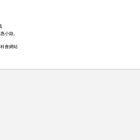
或
王文惠小姐。
國科會網站