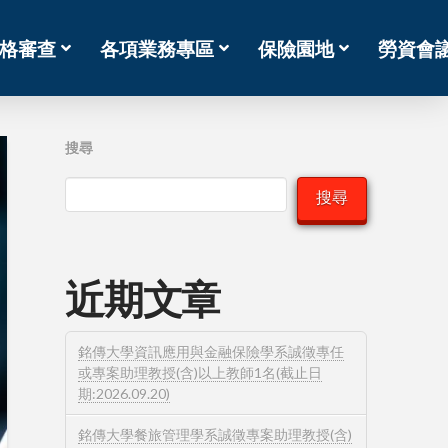
格審查
各項業務專區
保險園地
勞資會
搜尋
搜尋
近期文章
銘傳大學資訊應用與金融保險學系誠徵專任
或專案助理教授(含)以上教師1名(截止日
期:2026.09.20)
銘傳大學餐旅管理學系誠徵專案助理教授(含)