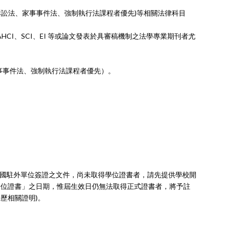
訴訟法、家事事件
法、強制執行法課程者優先)等相關法律科目
CI、SCI、EI 等
或論文發表於具審稿機制之法學專業期刊者尤
事事件法、強制
執行法課程者優先）。
本國駐外單位簽證
之文件，尚未取得學位證書
者，請先提供學校開
學位證書」之日期，惟屆生效日仍無法取得正式證書者，將予註
歷相關證明)。