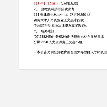
113 年1 月2 日止
(以郵戳為憑)
八、 應徵資料請以掛號郵寄：
111 臺北市士林區中山北路五段250 號
銘傳大學人力資源處王文惠小姐收
(信封請註明應徵法律學系專案教師)。
九、 聯絡電話：
(02)28824564 分機2469 法律學系林丘曼秘書或
分機2258 人力資源處王文惠小姐。
※本公告另刊登於教育部全國大專教師人才網及