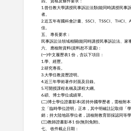
四、 資格及條件要求：
1.曾任教大學講授民事訴訟法類(能同時講授民事
者。
2.近五年有國科會計畫、SSCI、TSSCI、THCI、AH
佳。
五、 專長要求：
民事訴訟法領域相關(能同時講授民事訴訟法、家
六、 應檢附資料(資料恕不退還)：
(一)中文履歷表1 份，含以下項目：
1.學、經歷。
2.研究專長。
3.大學任教資歷證明。
4.近三年學術著作封面及目錄。
5.可開授課程名稱及課程大綱。
6.碩、博士學位成績單。
(二)博士學位證書影本(若持外國學歷者，需檢附
立「臨時學位證明」正本，其中明確註記取得
「
銷；持大陸地區學位者，請檢附教育部採認同等學
(三)教師證書影本1 份(無則免附)。
七、 收件截止日期：