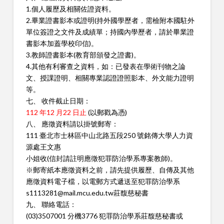
1.個人履歷及相關佐證資料。
2.畢業證書影本或證明(持外國學歷者，需檢附本國駐外
單位簽證之
文件及成績單；持國內學歷者，請於畢業證
書影本加蓋學校印
信)。
3.教師證書影本(教育部頒發之證書)。
4.其他有利審查之資料，如：已發表在學術刊物之論
文、授課證
明、相關專業認證證照影本、外文能力證明
等。
七、 收件截止日期：
112 年12 月22 日止
(以郵戳為憑)
八、 應徵資料請以掛號郵寄：
111 臺北市士林區中山北路五段250 號銘傳大學人力資
源處王文惠
小姐收(信封請註明應徵犯罪防治學系專案教師)。
※郵寄紙本應徵資料之前，請先提供履歷、自傳及其他
應徵資料電
子檔，以電郵方式遞送至犯罪防治學系
s1113281@mail.mcu.edu.tw
莊馥慈秘書
九、 聯絡電話：
(03)3507001 分機3776 犯罪防治學系莊馥慈秘書或