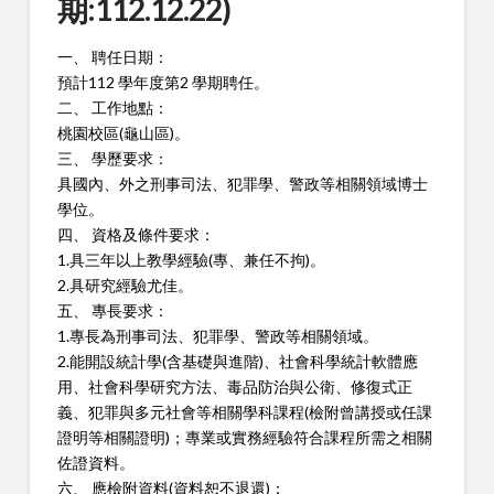
期:112.12.22)
一、 聘任日期：
預計112 學年度第2 學期聘任。
二、 工作地點：
桃園校區(龜山區)。
三、 學歷要求：
具國內、外之刑事司法、犯罪學、警政等相關領域博士
學位。
四、 資格及條件要求：
1.具三年以上教學經驗(專、兼任不拘)。
2.具研究經驗尤佳。
五、 專長要求：
1.專長為刑事司法、犯罪學、警政等相關領域。
2.能開設統計學(含基礎與進階)、社會科學統計軟體應
用、社會科
學研究方法、毒品防治與公衛、修復式正
義、犯罪與多元社會等相
關學科課程(檢附曾講授或任課
證明等相關證明)；專業或實務經驗
符合課程所需之相關
佐證資料。
六、 應檢附資料(資料恕不退還)：