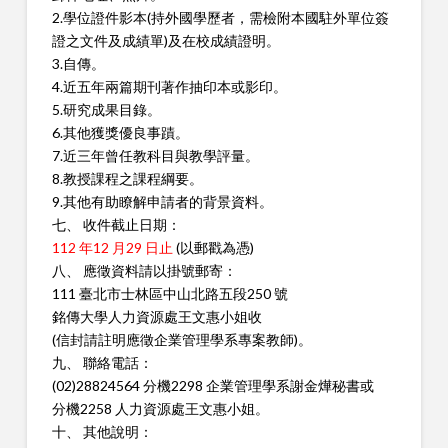
2.學位證件影本(持外國學歷者，需檢附本國駐外單位簽
證之文件及
成績單)及在校成績證明。
3.自傳。
4.近五年兩篇期刊著作抽印本或影印。
5.研究成果目錄。
6.其他獲獎優良事蹟。
7.近三年曾任教科目與教學評量。
8.教授課程之課程綱要。
9.其他有助瞭解申請者的背景資料。
七、 收件截止日期：
112 年12 月29 日止
(以郵戳為憑)
八、 應徵資料請以掛號郵寄：
111 臺北市士林區中山北路五段250 號
銘傳大學人力資源處王文惠小姐收
(信封請註明應徵企業管理學系專案教師)。
九、 聯絡電話：
(02)28824564 分機2298 企業管理學系謝金燁秘書或
分機2258 人力資源處王文惠小姐。
十、 其他說明：