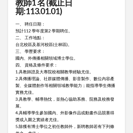
教師1 名 (截止日
期:113.01.01)
一、 聘任日期：
預計112 學年度第2 學期聘任。
二、 工作地點：
台北校區及基河校區(士林區)。
三、 學歷要求：
國內、外傳播相關領域博士學位。
四、 資格及條件要求：
1.具教師證及大專院校相關教學經驗尤佳。
2.具傳播理論、社群媒體傳播、影音製作、數位內容產
製、全媒體
創作等相關領域教學能力；能指導學生傳播
實務尤佳。
3.具教學、輔導熱忱，並熱心協助系務、院務及校務發
展。
4.具輔導學生參加國內、外影像作品或動畫作品競賽得
獎或入圍之
實績者尤佳。
5.除獲有博士學位之初任教師外，新聘教師若有下列條