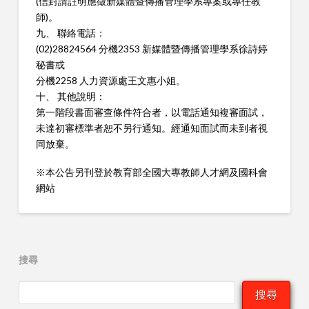
(信封請註明應徵新媒體暨傳播管理學系專案或專任教
師)。
九、 聯絡電話：
(02)28824564 分機2353 新媒體暨傳播管理學系徐詩婷
秘書或
分機2258 人力資源處王文惠小姐。
十、 其他說明：
第一階段書面審查條件符合者，以電話通知複審面試，
未達初審標準者恕不另行通知。經通知面試而未到者視
同放棄。
※本公告另刊登於教育部全國大專教師人才網及國科會
網站
搜尋
搜尋