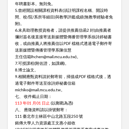
年聘書影
本。無則免。
5.曾經開設相關課程資料表(須註明課程名稱、開設時
間、校/院/系
所等細目)與教學評鑑成績(無教學經驗者免
附)。
6.未具助理教授資格者，請提供推薦信函2 封(由推薦者
彌封簽名後
直接寄送新媒體暨傳播管理學系徐詩婷秘書
收，或由推薦人將推薦
信以PDF 檔格式透過電子郵件寄
送新媒體暨傳播管理學系陳佳慧
主任信箱lhchen@mail.mcu.edu.tw)。
7.可授課程(附佐證，如課綱)。
8.博士論文。
9.相關應甄資料請於郵寄前，掃描成PDF 檔格式後，透
過電子郵件
寄送至徐詩婷秘書信箱
michiko@mail.mcu.edu.tw。
七、 收件截止日期：
113 年01 月01 日止
(以郵戳為憑)
八、 應徵資料請以掛號郵寄：
111 臺北市士林區中山北路五段250 號
銘傳大學人力資源處王文惠小姐收