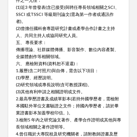
件之一尤
佳：
(1)近3 年曾發表(含已接受)與聘任專長領域相關之SCI、
SSCI 或
TSSCI 等級期刊論文(需為第一作者或通訊作
者)。
(2)曾擔任國科會專題研究計畫或產學合作計畫之主持
人、共同主
持人或協同研究人員。
五、 專長要求：
傳播理論、社群媒體傳播、影音製作、數位內容產製、
全媒體創作
等相關領域。
六、 應檢附資料(資料恕不退還)：
1.履歷(含二吋照片)與自傳，需含以下項目：
(1)學歷、經歷說明。
(2)研究領域或專長說明(含可教授課程)。
(3)其他有利申請之相關證明或文件。
2.最高學歷證書及成績單影本(若持外國學歷者，需檢附
本國駐外單
位文書驗證之文件；持國內學歷者，請於畢
業證書影本加蓋學校印
信。)。
3.檢附5 年內之研究論文著作、產學合作證明或其他與專
長領域相
關之著作證明等。
4.曾任職於大專院校及研究機關者，請附教師證書及歷