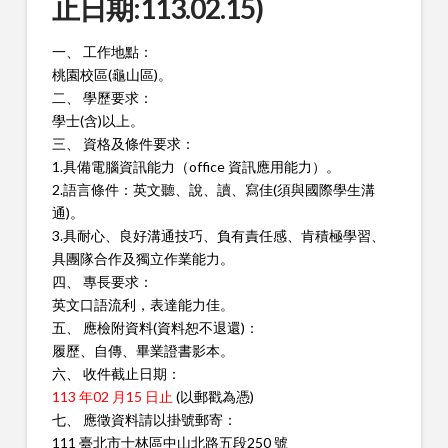
止日期:113.02.15)
一、 工作地點：
桃園校區(龜山區)。
二、 學歷要求：
學士(含)以上。
三、 資格及條件要求：
1.具備電腦資訊能力（office 資訊應用能力）。
2.語言條件：英文聽、說、讀、寫佳(須與國際學生溝
通)。
3.具耐心、良好溝通技巧、負有責任感、肯積極學習、
具團隊合作
及獨立作業能力。
四、 專長要求：
英文口語流利，表達能力佳。
五、 應檢附資料(資料恕不退還)：
履歷、自傳、畢業證書影本。
六、 收件截止日期：
113 年02 月15 日止
(以郵戳為憑)
七、 應徵資料請以掛號郵寄：
111 臺北市士林區中山北路五段250 號