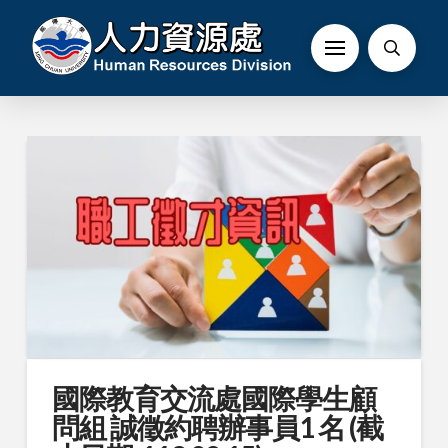
國際教育交流處國際學生顧
問組 誠徵約聘辦事員1 名 (截