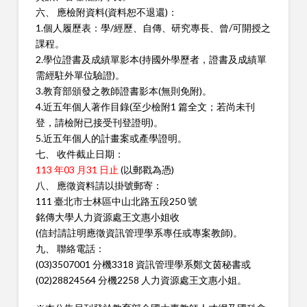
六、 應檢附資料(資料恕不退還)：
1.個人履歷表：學/經歷、自傳、研究專長、曾/可開授之
課程。
2.學位證書及成績單影本(持國外學歷者，證書及成績單
需經駐外單
位驗證)。
3.教育部頒發之教師證書影本(無則免附)。
4.近五年個人著作目錄(至少檢附1 篇全文；若尚未刊
登，請檢附已
接受刊登證明)。
5.近五年個人的計畫案或產學證明。
七、 收件截止日期：
113 年03 月31 日止
(以郵戳為憑)
八、 應徵資料請以掛號郵寄：
111 臺北市士林區中山北路五段250 號
銘傳大學人力資源處王文惠小姐收
(信封請註明應徵資訊管理學系專任或專案教師)。
九、 聯絡電話：
(03)3507001 分機3318 資訊管理學系鄭文茵秘書或
(02)28824564 分機2258 人力資源處王文惠小姐。