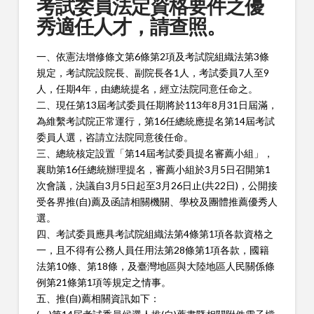
考試委員法定資格要件之優
秀適任人才，請查照。
一、依憲法增修條文第6條第2項及考試院組織法第3條
規
定，考試院設院長、副院長各1人，考試委員7人至9
人，
任期4年，由總統提名，經立法院同意任命之。
二、現任第13屆考試委員任期將於113年8月31日屆滿，
為
維繫考試院正常運行，第16任總統應提名第14屆考試
委員
人選，咨請立法院同意後任命。
三、總統核定設置「第14屆考試委員提名審薦小組」，
襄
助第16任總統辦理提名，審薦小組於3月5日召開第1
次會
議，決議自3月5日起至3月26日止(共22日)，公開接
受各
界推(自)薦及函請相關機關、學校及團體推薦優秀人
選。
四、考試委員應具考試院組織法第4條第1項各款資格之
一，且不得有公務人員任用法第28條第1項各款，國籍
法
第10條、第18條，及臺灣地區與大陸地區人民關係條
例第
21條第1項等規定之情事。
五、推(自)薦相關資訊如下：