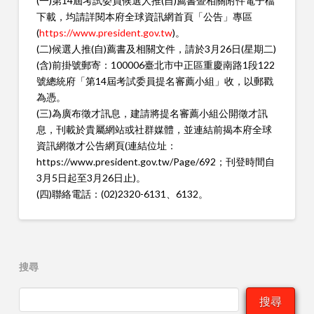
(一)第14屆考試委員候選人推(自)薦書暨相關附件電子檔
下載，均請詳閱本府全球資訊網首頁「公告」專區
(
https://www.president.gov.tw
)。
(二)候選人推(自)薦書及相關文件，請於3月26日(星期
二)
(含)前掛號郵寄：100006臺北市中正區重慶南路1段
122
號總統府「第14屆考試委員提名審薦小組」收，以郵
戳
為憑。
(三)為廣布徵才訊息，建請將提名審薦小組公開徵才訊
息，刊載於貴屬網站或社群媒體，並連結前揭本府全球
資
訊網徵才公告網頁(連結位址：
h
ttps://www.president.gov.tw/Page/692；刊登時間自
3
月5日起至3月26日止)。
(四)聯絡電話：(02)2320-6131、6132。
搜尋
搜尋