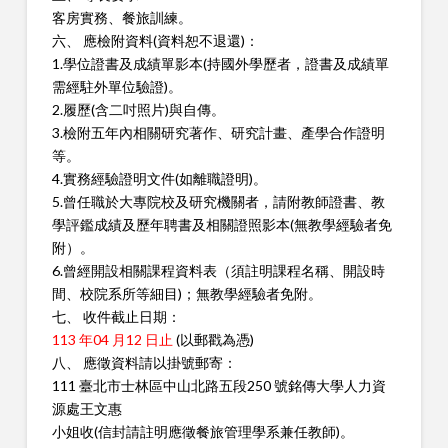
客房實務、餐旅訓練。
六、 應檢附資料(資料恕不退還)：
1.學位證書及成績單影本(持國外學歷者，證書及成績單
需經駐外單
位驗證)。
2.履歷(含二吋照片)與自傳。
3.檢附五年內相關研究著作、研究計畫、產學合作證明
等。
4.實務經驗證明文件(如離職證明)。
5.曾任職於大專院校及研究機關者，請附教師證書、教
學評鑑成績
及歷年聘書及相關證照影本(無教學經驗者免
附）。
6.曾經開設相關課程資料表（須註明課程名稱、開設時
間、校院系
所等細目)；無教學經驗者免附。
七、 收件截止日期：
113 年04 月12 日止
(以郵戳為憑)
八、 應徵資料請以掛號郵寄：
111 臺北市士林區中山北路五段250 號銘傳大學人力資
源處王文惠
小姐收(信封請註明應徵餐旅管理學系兼任教師)。