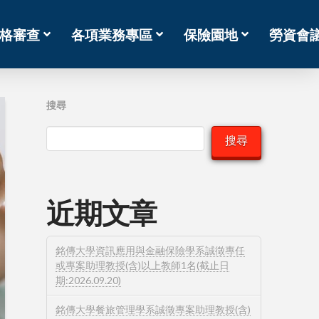
格審查
各項業務專區
保險園地
勞資會
搜尋
搜尋
近期文章
銘傳大學資訊應用與金融保險學系誠徵專任
或專案助理教授(含)以上教師1名(截止日
期:2026.09.20)
銘傳大學餐旅管理學系誠徵專案助理教授(含)