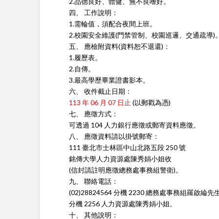
2.品德良好、體健、無不良嗜好。
四、 工作說明：
1.需輪值，須配合夜間上班。
2.校園安全維護(門禁管制、校園巡邏、交通疏導)
五、 應檢附資料(資料恕不退還)：
1.履歷表。
2.自傳。
3.最高學歷畢業證書影本。
六、 收件截止日期：
113 年 06 月 07 日止
(以郵戳為憑)
七、 應徵方式：
可透過 104 人力銀行應徵或郵寄資料應徵。
八、 應徵資料請以掛號郵寄：
111 臺北市士林區中山北路五段 250 號
銘傳大學人力資源處陳秀娟小姐收
(信封請註明應徵總務處事務組警衛)。
九、 聯絡電話：
(02)28824564 分機 2230 總務處事務組羅啟綸先
分機 2256 人力資源處陳秀娟小姐。
十、 其他說明：