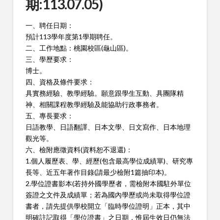
期:113.07.05)
一、聘任日期：
預計113學年度第1學期聘任。
二、工作地點：桃園校區(龜山區)。
三、學歷要求：
博士。
四、資格及條件要求：
具實務經驗、教學經驗。願意跟學生互動、具團隊精
神、相關課程教學經驗及能協助行政事務者。
五、專長要求：
日語教學、日語翻譯、日本文學、日文寫作、日本地理
觀光等。
六、檢附應徵資料(資料恕不退還)：
1.個人履歷表、學、經歷(包含最高學位成績單)、研究專
長等、近五年著作目錄(請最少檢附1篇抽印本)。
2.學位證書影本(若持外國學歷者，需檢附本國駐外單位
簽證之文件及成績單；若為國內學歷或尚未取得學位證
書者，請先提供學校開立「臨時學位證明」正本，其中
明確註記取得「學位證書」之日期，惟屆生效日仍無法