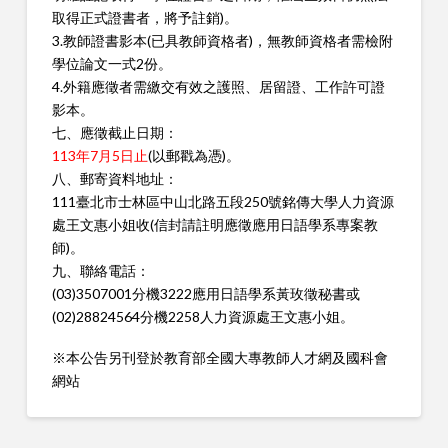
取得正式證書者，將予註銷)。
3.教師證書影本(已具教師資格者)，無教師資格者需檢附
學位論文一式2份。
4.外籍應徵者需繳交有效之護照、居留證、工作許可證
影本。
七、應徵截止日期：
113年7月5日止
(以郵戳為憑)。
八、郵寄資料地址：
111臺北市士林區中山北路五段250號銘傳大學人力資源
處王文惠小姐收(信封請註明應徵應用日語學系專案教
師)。
九、聯絡電話：
(03)3507001分機3222應用日語學系黃玫徵秘書或
(02)28824564分機2258人力資源處王文惠小姐。
※本公告另刊登於教育部全國大專教師人才網及國科會
網站