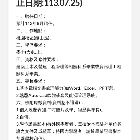
止日期:113.07.25)
一、聘任日期：
預計113年8月聘任。
二、工作地點：
桃園校區(龜山區)。
三、學歷要求：
學士(含)以上。
四、資格及條件要求：
建築土木及營建工程管理等相關科系畢業或資訊理工相
關科系畢業。
五、專長要求：
1.基本電腦文書處理能力(如Word、Excel、PPT等)。
2.熟悉Auto Cad軟體或套裝能源管理系統。
六、檢附應徵資料(資料恕不退還)：
1.個人履歷表(含二吋照片及學、經歷與專長)。
2.自傳。
3.學位證書影本(持外國學歷者，需檢附本國駐外單位簽
證之文件及成績單；持國內學歷者，請於畢業證書影本
加蓋學校印信)。