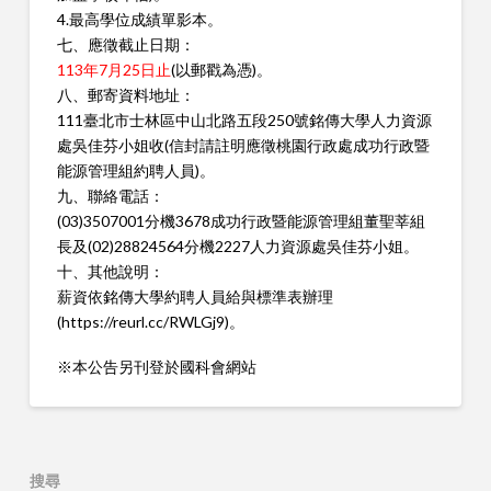
4.最高學位成績單影本。
七、應徵截止日期：
113年7月25日止
(以郵戳為憑)。
八、郵寄資料地址：
111臺北市士林區中山北路五段250號銘傳大學人力資源
處吳佳芬小姐收(信封請註明應徵桃園行政處成功行政暨
能源管理組約聘人員)。
九、聯絡電話：
(03)3507001分機3678成功行政暨能源管理組董聖莘組
長及(02)28824564分機2227人力資源處吳佳芬小姐。
十、其他說明：
薪資依銘傳大學約聘人員給與標準表辦理
(
https://reurl.cc/RWLGj9
)。
※本公告另刊登於國科會網站
搜尋