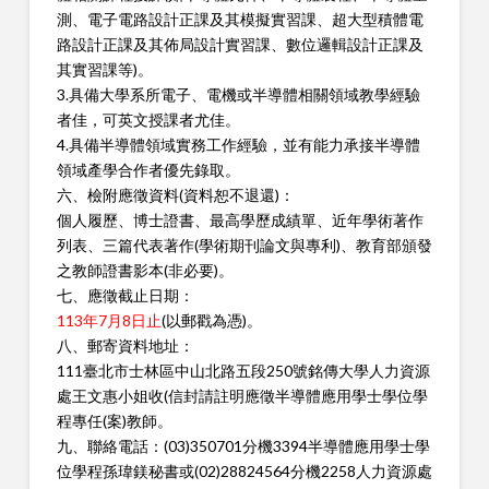
測、電子電路設計正課及其模擬實習課、超大型積體電
路設計正課及其佈局設計實習課、數位邏輯設計正課及
其實習課等)。
3.具備大學系所電子、電機或半導體相關領域教學經驗
者佳，可英文授課者尤佳。
4.具備半導體領域實務工作經驗，並有能力承接半導體
領域產學合作者優先錄取。
六、檢附應徵資料(資料恕不退還)：
個人履歷、博士證書、最高學歷成績單、近年學術著作
列表、三篇代表著作(學術期刊論文與專利)、教育部頒發
之教師證書影本(非必要)。
七、應徵截止日期：
113年7月8日止
(以郵戳為憑)。
八、郵寄資料地址：
111臺北市士林區中山北路五段250號銘傳大學人力資源
處王文惠小姐收(信封請註明應徵半導體應用學士學位學
程專任(案)教師。
九、聯絡電話：(03)350701分機3394半導體應用學士學
位學程孫瑋鎂秘書或(02)28824564分機2258人力資源處