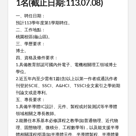
1名(截止日期:113.07.08)
一、聘任日期：
預計113學年度第1學期聘任。
二、工作地點：
桃園校區(龜山區)。
三、學歷要求：
博士。
四、資格及條件要求：
1.具備教育部認可國內外電子、電機相關理工領域博士
學位。
2.近五年內至少需有1篇(含)以上以第一作者或通訊作者
刊登於SCIE、SSCI、A&HCI、TSSCI全文索引之學術期
刊論文或是專利。
五、專長要求：
1.具備半導體IC設計、元件、製程或封裝測試等半導體
領域相關之專長教師。
2.能勝任本系基本必修課程之教學(如普通物理、近代物
理、固態物理、微積分、工程數學等)，以及能支援半導
體相關課程授課(如半導體元件、半導體製程、半導體量