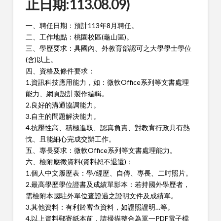
止日期:113.08.09)
一、聘任日期：預計113年8月聘任。
二、工作地點：桃園校區(龜山區)。
三、學歷要求：具國內、外教育部認可之大學學士學位
(含)以上。
四、資格及條件要求：
1.資訊科技應用能力，如：微軟Office系列等文書處理
能力、網頁設計製作編輯。
2.良好的溝通協調能力。
3.自主的問題解決能力。
4.抗壓性高、積極進取、認真負責、對教育行政具有熱
忱、且能細心完成交辦工作。
五、專長要求：微軟Office系列等文書處理能力。
六、檢附應徵資料(資料恕不退還)：
1.個人中文履歷表：學/經歷、自傳、專長、二吋照片。
2.最高學歷學位證書及成績單影本：若持國外學歷者，
需檢附本國駐外單位查證過之證明文件及成績單。
3.其他資料：有利於審查資料，如證照證明…等。
4.以上資料郵寄紙本前，請掃描整合為單一PDF電子檔