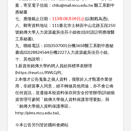
案，寄至電子信箱：chliu@mail.mcu.edu.tw 醫工系劉中
惠秘書
七、應徵截止日期：
113年08月09日止
(以郵戳為憑)。
八、郵寄資料地址：111臺北市士林區中山北路五段250
號銘傳大學人力資源處吳佳芬小姐收(信封請註明應徵醫
工系秘書)。
九、聯絡電話：(03)3507001分機3658醫工系劉中惠秘
書或(02)28824564分機2227人力資源處吳佳芬小姐。
十、其他說明：
1.薪資依銘傳大學約聘人員給與標準表辦理
(https://reurl.cc/RWLGj9)。
2.本徵才公告蒐集之個人資料，僅限於人才甄選作業使
用，非經當事人同意，絕不轉做其他用途，亦不會公佈
任何資訊，並遵循本校資料保存與安全控管辦理(詳細個
資管理可參閱「銘傳大學個人資料保護管理要點」與
「銘傳大學個人資料保護專區」
http://pims.mcu.edu.tw)。
※本公告另刊登於國科會網站