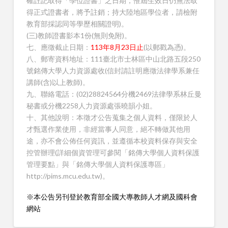
確註記取得「學位證書」之日期，惟屆生效日仍無法取
得正式證書者，將予註銷；持大陸地區學位者，請檢附
教育部採認同等學歷相關證明)。
(三)教師證書影本1份(無則免附)。
七、應徵截止日期：
113年8月23日止
(以郵戳為憑)。
八、郵寄資料地址：111臺北市士林區中山北路五段250
號銘傳大學人力資源處收(信封請註明應徵法律學系兼任
講師(含)以上教師)。
九、聯絡電話：(02)28824564分機2469法律學系林丘曼
秘書或分機2258人力資源處張曉韻小姐。
十、其他說明：本徵才公告蒐集之個人資料，僅限於人
才甄選作業使用，非經當事人同意，絕不轉做其他用
途，亦不會公佈任何資訊，並遵循本校資料保存與安全
控管辦理(詳細個資管理可參閱「銘傳大學個人資料保護
管理要點」與「銘傳大學個人資料保護專區」
http://pims.mcu.edu.tw)。
※本公告另刊登於教育部全國大專教師人才網及國科會
網站