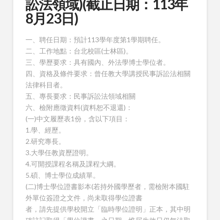
訟法領域)(截止日期：113年
8月23日)
一、聘任日期：預計113學年度第1學期聘任。
二、工作地點：台北校區(士林區)。
三、學歷要求：具有國內、外法學博士學位者。
四、資格及條件要求：曾任教大學講授民事訴訟法相關
法律科目者。
五、專長要求：民事訴訟法領域相關
六、檢附應徵資料(資料恕不退還)：
(一)中文履歷表1份，含以下項目：
1.學、經歷。
2.研究專長。
3.大學任教資歷證明。
4.可開授課程名稱及課程大綱。
5.碩、博士學位成績單。
(二)博士學位證書影本(若持外國學歷者，需檢附本國駐
外單位簽證之文件，尚未取得學位證書
者，請先提供學校開立「臨時學位證明」正本，其中明