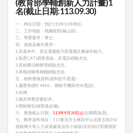
(教育部學輔創新人力計畫)1
名(截止日期:113.09.30)
一、聘任日期：預計113年10月聘任。
二、工作地點：桃園校區(龜山區)。
三、學歷要求：學士。
四、資格及條件要求：
1.具基本中、英文溝通能力與電腦文書操作能力。
2.熟悉CATI調查系統，具電訪經驗尤佳。
3.具校園活動辦理經驗尤佳。
4.具職涯輔導相關經驗尤佳。
五、檢附應徵資料(資料恕不退還)：
1.履歷表(附E-MAIL、聯絡手機與市內電話)。
2.自傳。
3.最高學歷證書影本。
4.體檢報告(錄取後必備)。
六、應徵截止日期：
113年9月30日止
(以郵戳為憑)。
七、郵寄資料地址：111臺北市士林區中山北路五段250
號銘傳大學人力資源處吳佳芬小姐收(信封請註明應徵前