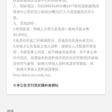
程規劃處職涯發展中心約聘辦事員)。
八、聯絡電話：(02)28824564分機2677前程規劃處職涯
發展中心郭若宣小姐或分機2227人力資源處吳佳芬小
姐。
九、其他說明：
1.聘用薪資：學輔人力學士薪資第一級每月新台幣
34,090元。
2.依原住民族工作權保障法，具備原住民身份者尤佳。
3.本徵才公告蒐集之個人資料，僅限於人才甄選作業使
用，非經當事人同意，絕不轉做其他用途，亦不會公佈
任何資訊，並遵循本校資料保存與安全控管辦理(詳細個
資管理可參閱「銘傳大學個人資料保護管理要點」與
「銘傳大學個人資料保護專區」
http://pims.mcu.edu.tw)。
※本公告另刊登於國科會網站
搜尋