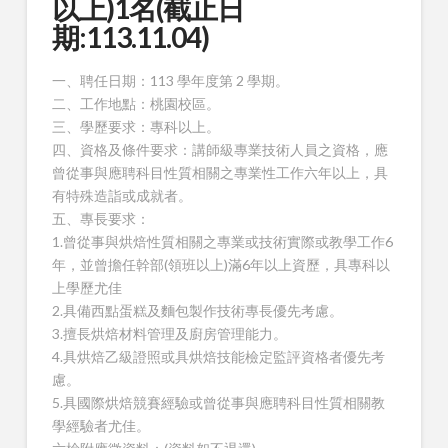
以上)1名(截止日
期:113.11.04)
一、聘任日期：113 學年度第 2 學期。
二、工作地點：桃園校區。
三、學歷要求：專科以上。
四、資格及條件要求：講師級專業技術人員之資格，應
曾從事與應聘科目性質相關之專業性工作六年以上，具
有特殊造詣或成就者。
五、專長要求：
1.曾從事與烘焙性質相關之專業或技術實際或教學工作6
年，並曾擔任幹部(領班以上)滿6年以上資歷，具專科以
上學歷尤佳
2.具備西點蛋糕及麵包製作技術專長優先考慮。
3.擅長烘焙材料管理及廚房管理能力。
4.具烘焙乙級證照或具烘焙技能檢定監評資格者優先考
慮。
5.具國際烘焙競賽經驗或曾從事與應聘科目性質相關教
學經驗者尤佳。