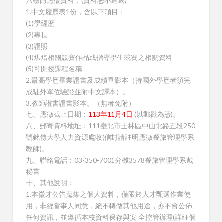
六檢附應徵資料：(資料恕不退還)
1.中文履歷表1份，含以下項目：
(1)學經歷
(2)專長
(3)證照
(4)烘焙相關競賽作品或指導學生競賽之相關資料
(5)可開授課程名稱
2.最高學歷畢業證書及成績單影本（持國外學歷者須完
成駐外單位驗證並附中文譯本）。
3.教師證書證書影本。（無者免附）
七、應徵截止日期：
113年11月4日
(以郵戳為憑)。
八、郵寄資料地址：111臺北市士林區中山北路五段250
號銘傳大學人力資源處收(信封請註明應徵餐旅管理學系
教師)。
九、聯絡電話：03-350-7001分機3578餐旅管理學系戴
秘書
十、其他說明：
1.本徵才公告蒐集之個人資料，僅限於人才甄選作業使
用，非經當事人同意，絕不轉做其他用途，亦不會公佈
任何資訊，並遵循本校資料保存與安 全控管辦理(詳細個