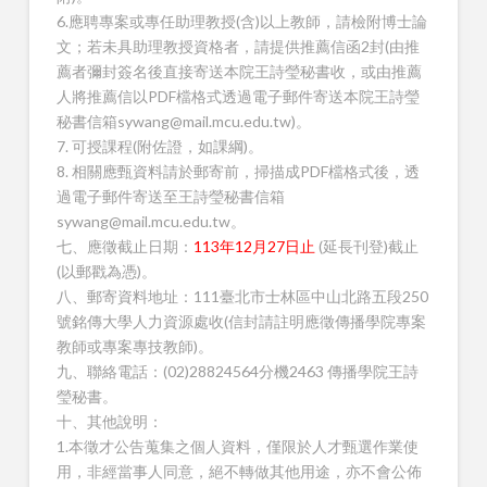
6.應聘專案或專任助理教授(含)以上教師，請檢附博士論
文；若未具助理教授資格者，請提供推薦信函2封(由推
薦者彌封簽名後直接寄送本院王詩瑩秘書收，或由推薦
人將推薦信以PDF檔格式透過電子郵件寄送本院王詩瑩
秘書信箱sywang@mail.mcu.edu.tw)。
7. 可授課程(附佐證，如課綱)。
8. 相關應甄資料請於郵寄前，掃描成PDF檔格式後，透
過電子郵件寄送至王詩瑩秘書信箱
sywang@mail.mcu.edu.tw。
七、應徵截止日期：
113年12月27日止
(延長刊登)截止
(以郵戳為憑)。
八、郵寄資料地址：111臺北市士林區中山北路五段250
號銘傳大學人力資源處收(信封請註明應徵傳播學院專案
教師或專案專技教師)。
九、聯絡電話：(02)28824564分機2463 傳播學院王詩
瑩秘書。
十、其他說明：
1.本徵才公告蒐集之個人資料，僅限於人才甄選作業使
用，非經當事人同意，絕不轉做其他用途，亦不會公佈