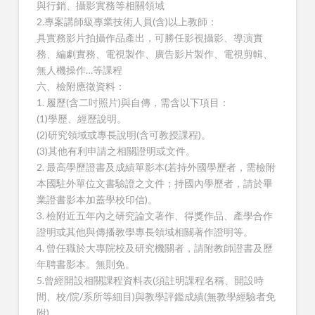
與行銷、攝影實務等相關領域
2.專案講師級專業技術人員(含)以上教師：
具實務影片拍攝作品產出，可勝任影視攝影、導演實
務、編劇實務、電視製作、廣告影片製作、電視剪輯、
無人機操作…等課程
六、檢附應徵資料：
1. 履歷(含二吋照片)與自傳，需含以下項目：
(1)學歷、經歷說明。
(2)研究領域或專長說明(含可教授課程)。
(3)其他有利申請之相關證明或文件。
2. 最高學歷證書及成績單影本(若持外國學歷者，需檢附
本國駐外單位文書驗證之文件；持國內學歷者，請於畢
業證書影本加蓋學校印信)。
3. 檢附近五年內之研究論文著作、得獎作品、產學合作
證明或其他與傳播教學專長領域相關著作證明等。
4. 曾任職於大專院校及研究機關者，請附教師證書及歷
年聘書影本。無則免。
5.曾經開設相關課程資料表(須註明課程名稱、開設時
間、校/院/系所等細目)與教學評鑑成績(無教學經驗者免
附)。