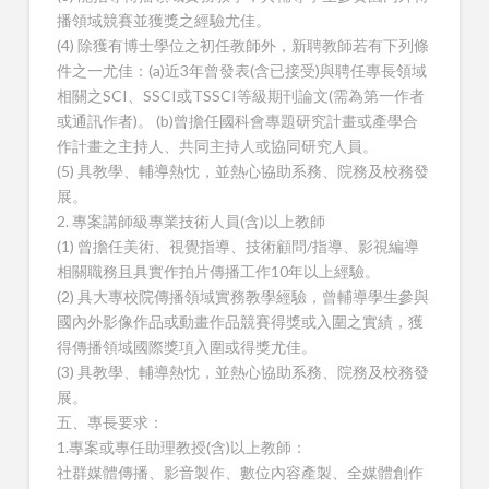
播領域競賽並獲獎之經驗尤佳。
(4) 除獲有博士學位之初任教師外，新聘教師若有下列條
件之一尤佳：(a)近3年曾發表(含已接受)與聘任專長領域
相關之SCI、SSCI或TSSCI等級期刊論文(需為第一作者
或通訊作者)。 (b)曾擔任國科會專題研究計畫或產學合
作計畫之主持人、共同主持人或協同研究人員。
(5) 具教學、輔導熱忱，並熱心協助系務、院務及校務發
展。
2. 專案講師級專業技術人員(含)以上教師
(1) 曾擔任美術、視覺指導、技術顧問/指導、影視編導
相關職務且具實作拍片傳播工作10年以上經驗。
(2) 具大專校院傳播領域實務教學經驗，曾輔導學生參與
國內外影像作品或動畫作品競賽得獎或入圍之實績，獲
得傳播領域國際獎項入圍或得獎尤佳。
(3) 具教學、輔導熱忱，並熱心協助系務、院務及校務發
展。
五、專長要求：
1.專案或專任助理教授(含)以上教師：
社群媒體傳播、影音製作、數位內容產製、全媒體創作