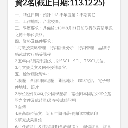
資2名(截止日期:113.12.25)
一、聘任日期：預計 113 學年度第 2 學期聘任
二、工作地點：台北校區。
三、學歷要求：具備於113年8月31日前取得教育部承認
之博士學位資格。
四、資格及條件要求：
1.可教授策略管理、行銷計量分析、行銷管理、品牌行
銷或數位行銷等課程
2.五年內2篇期刊論文，以SSCI、SCI、TSSCI尤佳。
3.可支援英文及國外授課事宜。
五、檢附應徵資料：
1.履歷，含詳細學經歷、通訊地址、聯絡電話、電子郵
件地址、照片
2.學位證件影本(持外國學歷者，需檢附本國駐外單位簽
證之文件及成績單)及在校成績證明
3.自傳
4.最高學位論文、近五年期刊著作抽印本或影印
5.研究成果目錄
6.可任教科目及課程綱要(含教學進度、學習評量、評量