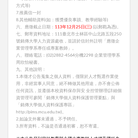
方式等)
7.推薦信一封
8.其他輔助資料(如：獲獎優良事蹟、教學經驗等)
六、應徵截止日期：
113年12月25日(三)
(以郵戳為憑)。
七、郵寄資料地址：111臺北市士林區中山北路五段250
號銘傳大學人力資源處收，並請於信封外註明「應徵企
業管理學系專任或專案教師」。
八、聯絡電話：(02)2882-4564分機2298 企業管理學系
周欣怡秘書。
九、其他說明：
1.本徵才公告蒐集之個人資料，僅限於人才甄選作業使
用，非經當事人同意，絕不轉做其他用途，亦不會公佈
任何資訊，並遵循本校資料保存與安 全控管辦理(詳細個
資管理可參閱「銘傳大學個人資料保護管理要點」與
「銘傳大學個人資料保護專區」
http://pims.mcu.edu.tw)。
2.如論文外審未通過，不予聘任。
3.所寄資料，不論是否通過初審，恕不寄還。