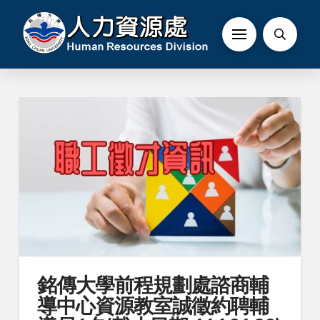
銘傳大學前程規劃處諮商輔
導中心資源教室誠徵約聘輔