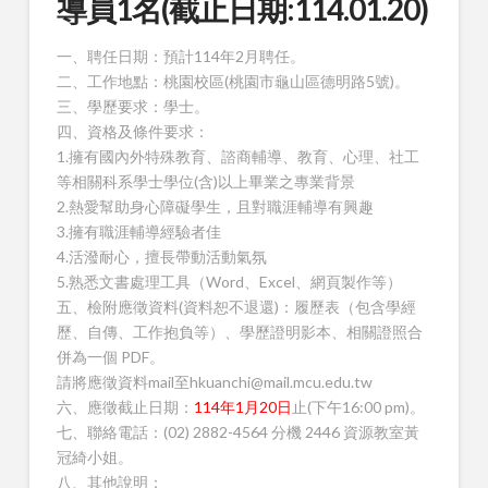
導員1名(截止日期:114.01.20)
一、聘任日期：預計114年2月聘任。
二、工作地點：桃園校區(桃園市龜山區德明路5號)。
三、學歷要求：學士。
四、資格及條件要求：
1.擁有國內外特殊教育、諮商輔導、教育、心理、社工
等相關科系學士學位(含)以上畢業之專業背景
2.熱愛幫助身心障礙學生，且對職涯輔導有興趣
3.擁有職涯輔導經驗者佳
4.活潑耐心，擅長帶動活動氣氛
5.熟悉文書處理工具（Word、Excel、網頁製作等）
五、檢附應徵資料(資料恕不退還)：履歷表（包含學經
歷、自傳、工作抱負等）、學歷證明影本、相關證照合
併為一個 PDF。
請將應徵資料mail至hkuanchi@mail.mcu.edu.tw
六、應徵截止日期：
114年1月20日
止(下午16:00 pm)。
七、聯絡電話：(02) 2882-4564 分機 2446 資源教室黃
冠綺小姐。
八、其他說明：