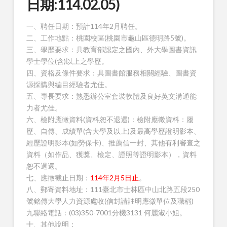
日期:114.02.05)
一、聘任日期：預計114年2月聘任。
二、工作地點：桃園校區(桃園市龜山區德明路5號)。
三、學歷要求：具教育部認定之國內、外大學圖書資訊
學士學位(含)以上之學歷。
四、資格及條件要求：具圖書館服務相關經驗、圖書資
源採購與編目經驗者尤佳。
五、專長要求：熟悉辦公室套裝軟體及良好英文溝通能
力者尤佳。
六、檢附應徵資料(資料恕不退還)：檢附應徵資料：履
歷、自傳、成績單(含大學及以上)及最高學歷證明影本、
經歷證明影本(如勞保卡)、推薦信一封、其他有利審查之
資料（如作品、獲獎、檢定、證照等證明影本），資料
恕不退還。
七、應徵截止日期：
114年2月5日止
。
八、郵寄資料地址：111臺北市士林區中山北路五段250
號銘傳大學人力資源處收(信封請註明應徵單位及職稱)
九聯絡電話：(03)350-7001分機3131 何麗淑小姐。
十、其他說明：