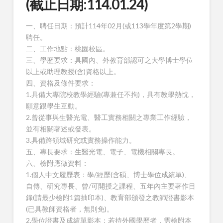
(截止日期:114.01.24)
一、聘任日期：預計114年02月(或113學年度第2學期)
聘任。
二、工作地點：桃園校區。
三、學歷要求：具國內、外教育部認可之大學博士學位
以上或助理教授(含)資格以上。
四、資格及條件要求：
1.具備大專院校教學經驗(專兼任不拘)，具有教學熱忱，
願意跟學生互動。
2.曾從事與生醫光電、醫工實務相關之專業工作經驗，
並有相關著述或發表。
3.具備跨領域研究或實務操作能力。
五、專長要求：生醫光電、電子、電機相關專長。
六、檢附應徵資料：
1.個人中文履歷表：學/經歷(含碩、博士學位成績單)、
自傳、研究專長、曾/可開授之課程、五年內主要著作目
錄(請最少檢附1篇抽印本)、教育部頒發之教師證書影本
(已具教師資格者，無則免)。
2.學位證書及成績單影本：若持外國學歷者，需檢附本