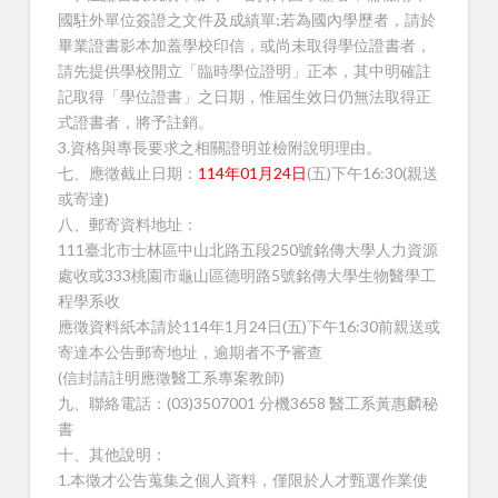
國駐外單位簽證之文件及成績單;若為國內學歷者，請於
畢業證書影本加蓋學校印信，或尚未取得學位證書者，
請先提供學校開立「臨時學位證明」正本，其中明確註
記取得「學位證書」之日期，惟屆生效日仍無法取得正
式證書者，將予註銷。
3.資格與專長要求之相關證明並檢附說明理由。
七、應徵截止日期：
114年01月24日
(五)下午16:30(親送
或寄達)
八、郵寄資料地址：
111臺北市士林區中山北路五段250號銘傳大學人力資源
處收或333桃園市龜山區德明路5號銘傳大學生物醫學工
程學系收
應徵資料紙本請於114年1月24日(五)下午16:30前親送或
寄達本公告郵寄地址，逾期者不予審查
(信封請註明應徵醫工系專案教師)
九、聯絡電話：(03)3507001 分機3658 醫工系黃惠麟秘
書
十、其他說明：
1.本徵才公告蒐集之個人資料，僅限於人才甄選作業使