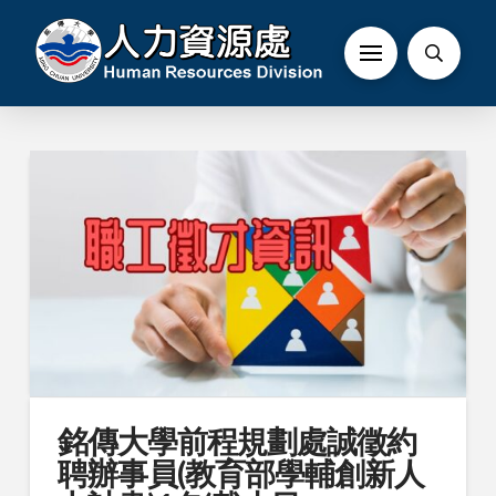
銘傳大學前程規劃處誠徵約
聘辦事員(教育部學輔創新人