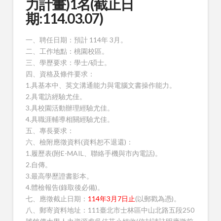
力計畫)1名(截止日
期:114.03.07)
一、聘任日期：預計 114年 3月。
二、工作地點：桃園校區。
三、學歷要求：學士/碩士。
四、資格及條件要求：
1.具基本中、英文溝通能力與電腦文書操作能力。
2.具電訪經驗尤佳。
3.具校園活動辦理經驗尤佳。
4.具職涯輔導相關經驗尤佳。
五、專長要求：
六、檢附應徵資料(資料恕不退還)：
1.履歷表(附E-MAIL、聯絡手機與市內電話)。
2.自傳。
3.最高學歷證書影本。
4.體檢報告(錄取後必備)。
七、應徵截止日期：
114年3月7日止
(以郵戳為憑)。
八、郵寄資料地址：111臺北市士林區中山北路五段250