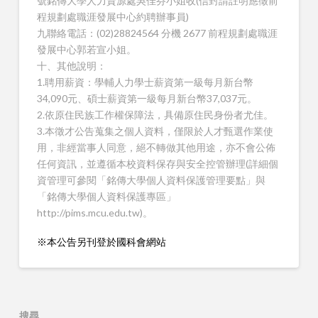
號銘傳大學人力資源處吳佳芬小姐收(信封請註明應徵前
程規劃處職涯發展中心約聘辦事員)
九聯絡電話：(02)28824564 分機 2677 前程規劃處職涯
發展中心郭若宣小姐。
十、其他說明：
1.聘用薪資：學輔人力學士薪資第一級每月新台幣
34,090元、碩士薪資第一級每月新台幣37,037元。
2.依原住民族工作權保障法，具備原住民身份者尤佳。
3.本徵才公告蒐集之個人資料，僅限於人才甄選作業使
用，非經當事人同意，絕不轉做其他用途，亦不會公佈
任何資訊，並遵循本校資料保存與安全控管辦理(詳細個
資管理可參閱「銘傳大學個人資料保護管理要點」與
「銘傳大學個人資料保護專區」
http://pims.mcu.edu.tw)。
※本公告另刊登於國科會網站
搜尋