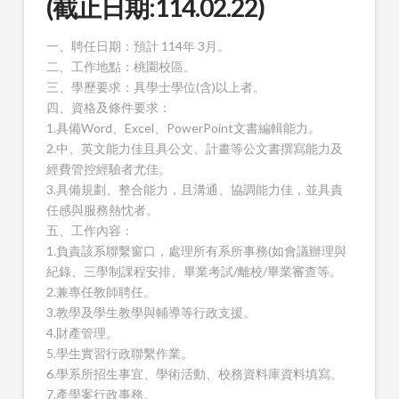
(截止日期:114.02.22)
一、聘任日期：預計 114年 3月。
二、工作地點：桃園校區。
三、學歷要求：具學士學位(含)以上者。
四、資格及條件要求：
1.具備Word、Excel、PowerPoint文書編輯能力。
2.中、英文能力佳且具公文、計畫等公文書撰寫能力及
經費管控經驗者尤佳。
3.具備規劃、整合能力，且溝通、協調能力佳，並具責
任感與服務熱忱者。
五、工作內容：
1.負責該系聯繫窗口，處理所有系所事務(如會議辦理與
紀錄、三學制課程安排、畢業考試/離校/畢業審查等。
2.兼專任教師聘任。
3.教學及學生教學與輔導等行政支援。
4.財產管理。
5.學生實習行政聯繫作業。
6.學系所招生事宜、學術活動、校務資料庫資料填寫。
7.產學案行政事務。