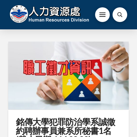
銘傳大學犯罪防治學系誠徵
約聘辦事員兼系所秘書1名