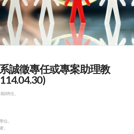
系誠徵專任或專案助理教
.04.30)
學期)聘任。
學位。
者。