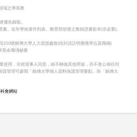
關領域之專長教
作者優先錄取。
證書、近年學術著作列表、教育部頒發之教師證書影本(非必要)。
。
段250號銘傳大學人力資源處收(信封請註明應徵單位及職稱)
工程學系余珮瑀秘書
作業使用，非經當事人同意，絕不轉做其他用途，亦不會公佈任何
細個資管理可參閱「銘傳大學個人資料保護管理要點」與「銘傳大
國科會網站