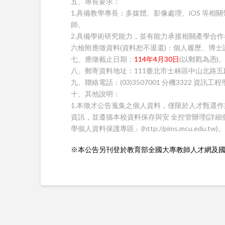
五、專長要求：
1.具備教學專長：多媒體、影像處理、iOS 等相
師。
2.具備學術研究能力，並有能力承接相關產學合
六檢附應徵資料(資料恕不退還)：個人履歷、博士
七、應徵截止日期：
114年4月30日
(以郵戳為憑)
八、郵寄資料地址：111臺北市士林區中山北路五
九、聯絡電話：(03)3507001 分機3322 資訊
十、其他說明：
1.本徵才公告蒐集之個人資料，僅限於人才甄選
資訊，並遵循本校資料保存與安 全控管辦理(詳
學個人資料保護專區」(http://pims.mcu.edu.tw)。
※本公告另刊登於教育部全國大專教師人才網及