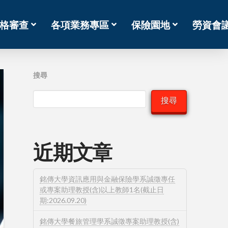
格審查
各項業務專區
保險園地
勞資會
搜尋
搜尋
近期文章
銘傳大學資訊應用與金融保險學系誠徵專任
或專案助理教授(含)以上教師1名(截止日
期:2026.09.20)
銘傳大學餐旅管理學系誠徵專案助理教授(含)