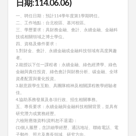
日期:114.06.06)
一、聘任日期：預計114學年度第1學期聘任。
二、工作地點：台北校區、基河校區。
三、學歷要求：具財務金融、會計、永續金融、金融科
技或相關領域之博士學位。
四、資格及條件要求：
1.對財金、會計、永續金融或金融科技領域有高度興趣
者。
2.能授以下任一課程者：永續金融、綠色經濟學、綠色
金融與責任投資、綠色會計與財務分析、碳金融、全球
資產配置與量化投資。
3.願意跟學生互動、具團隊精神及相關課程教學經驗者
佳。
4.協助系務發展及各項行政、招生相關事務。
五、專長要求：永續金融與金融科技相關背景，並具有
研究潛力或實務經歷。
六檢附應徵資料(資料恕不退還)：
(1)個人履歷，含詳細學經歷、通訊地址、聯絡電話、電
子郵件、照片及專長領域、研究方向。