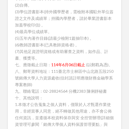
(2)自傳。
(3)學位證書影本(持外國學歷者，需檢附本國駐外單位簽
證之文件及成績單；持國內學歷者，請於畢業證書影本
加蓋學校印信) 。
(4)最高學位成績單。
(5)五年內著作目錄(請最少檢附1篇抽印本) 。
(6)教師證書影本(已具教師資格者) 。
(7)其他足資證明資格或有助審查之資料，如作品、計
晝、獲獎等。
七、應徵截止日期：
114年6月06日截止
(以郵戳為憑)。
八、郵寄資料地址：111臺北市士林區中山北路五段250
號銘傳大學人力資源處收(信封請註明應徵財務金融學系
專案教師)
九、聯絡電話：02-28824564 分機2383 陳俐靜秘書
十、其他說明：
1.本徵才公告蒐集之個人資料，僅限於人才甄選作業使
用，非經當事人同意，絕不轉做其他用途，亦不會公佈
任何資訊，並遵循本校資料保存與安 全控管辦理(詳細個
資管理可參閱「銘傳大學個人資料保護管理要點」與