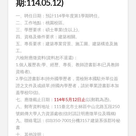
期:114.05.12)
一、聘任日期：預計114學年度第1學期聘任。
二、工作地點：桃園校區。
三、學歷要求：碩士畢業(含以上)。
四、資格及條件要求：建築相關。
五、專長要求：建築專業背景、施工圖、建築構造及施
工。
六檢附應徵資料(資料恕不退還)：
1.個人履歷表:學、經歷、專長、教師證書影本(已具教師
資格者)。
2.學位證書影本(持外國學歷者，需檢附本國駐外單位簽
證之文件及成績單;持國內學歷者，請於畢業證書影本加
蓋學校印信)。
七、應徵截止日期：
114年5月12日止
(以郵戳為憑)。
八、郵寄資料地址：111臺北市士林區中山北路五段250
號銘傳大學人力資源處收(信封請註明應徵單位及職稱)
九、聯絡電話：(03)350-7001分機3157 建築系張郡玲秘
書
十、其他說明：