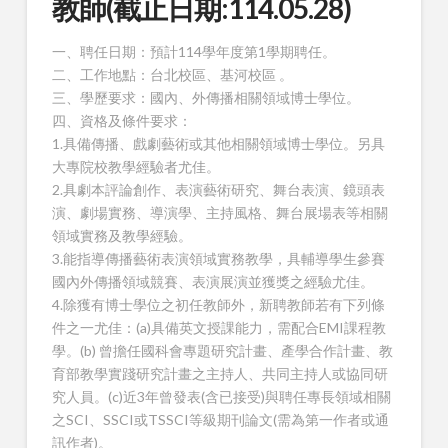
教師(截止日期:114.05.28)
一、聘任日期：預計114學年度第1學期聘任。
二、工作地點：台北校區、基河校區 。
三、學歷要求：國內、外傳播相關領域博士學位。
四、資格及條件要求：
1.具備傳播、戲劇藝術或其他相關領域博士學位。另具
大專院校教學經驗者尤佳。
2.具劇本評論創作、表演藝術研究、舞台表演、鏡頭表
演、劇場實務、導演學、主持風格、舞台展場表等相關
領域實務及教學經驗。
3.能指導傳播藝術表演領域實務教學，具輔導學生參賽
國內外傳播領域競賽、表演展演並獲獎之經驗尤佳。
4.除獲有博士學位之初任教師外，新聘教師若有下列條
件之一尤佳：(a)具備英文授課能力，需配合EMI課程教
學。(b) 曾擔任國科會專題研究計畫、產學合作計畫、教
育部教學實踐研究計畫之主持人、共同主持人或協同研
究人員。(c)近3年曾發表(含已接受)與聘任專長領域相關
之SCI、SSCI或TSSCI等級期刊論文(需為第一作者或通
訊作者)。