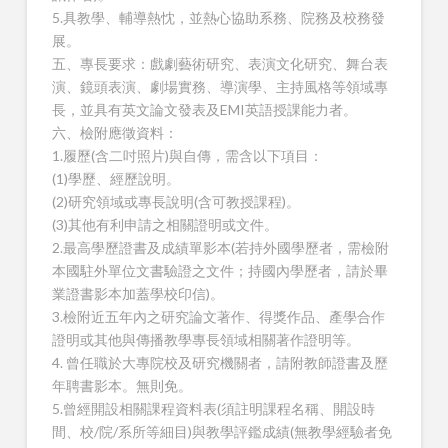
5.具教學、輔導熱忱，並熱心協助系務、院務及校務發
展。
五、專長要求：戲劇藝術研究、表演文化研究、舞台表
演、鏡頭表演、劇場實務、導演學、主持風格等領域專
長，並具有英文論文發表及EMI英語授課能力者。
六、檢附應徵資料：
1.履歷(含二吋照片)與自傳，需含以下項目：
(1)學歷、經歷說明。
(2)研究領域或專長說明(含可教授課程)。
(3)其他有利申請之相關證明或文件。
2.最高學歷證書及成績單影本(若持外國學歷者，需檢附
本國駐外單位文書驗證之文件；持國內學歷者，請於畢
業證書影本加蓋學校印信)。
3.檢附近五年內之研究論文著作、得獎作品、產學合作
證明或其他與傳播教學專長領域相關著作證明等。
4. 曾任職於大專院校及研究機關者，請附教師證書及歷
年聘書影本。無則免。
5.曾經開設相關課程資料表(須註明課程名稱、開設時
間、校/院/系所等細目)與教學評鑑成績(無教學經驗者免