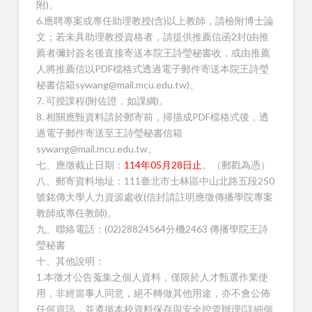
附)。
6.應聘專案或專任助理教授(含)以上教師，請檢附博士論
文；若未具助理教授資格者，請提供推薦信函2封(由推
薦者彌封簽名後直接寄送本院王詩瑩秘書收，或由推薦
人將推薦信以PDF檔格式透過電子郵件寄送本院王詩瑩
秘書信箱sywang@mail.mcu.edu.tw)。
7. 可授課程(附佐證，如課綱)。
8. 相關應甄資料請於郵寄前，掃描成PDF檔格式後，透
過電子郵件寄送至王詩瑩秘書信箱
sywang@mail.mcu.edu.tw。
七、應徵截止日期：
114年05月28日止
。（郵戳為憑）
八、郵寄資料地址：111臺北市士林區中山北路五段250
號銘傳大學人力資源處收(信封請註明應徵傳播學院專案
教師或專任教師)。
九、聯絡電話：(02)28824564分機2463 傳播學院王詩
瑩秘書
十、其他說明：
1.本徵才公告蒐集之個人資料，僅限於人才甄選作業使
用，非經當事人同意，絕不轉做其他用途，亦不會公佈
任何資訊，並遵循本校資料保存與安全控管辦理(詳細個