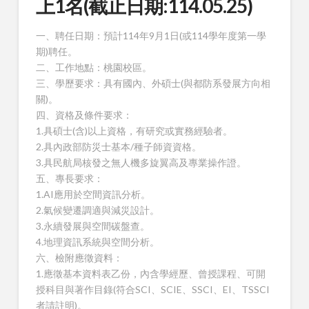
上1名(截止日期:114.05.25)
一、聘任日期：預計114年9月1日(或114學年度第一學
期)聘任。
二、工作地點：桃園校區。
三、學歷要求：具有國內、外碩士(與都防系發展方向相
關)。
四、資格及條件要求：
1.具碩士(含)以上資格，有研究或實務經驗者。
2.具內政部防災士基本/種子師資資格。
3.具民航局核發之無人機多旋翼高及專業操作證。
五、專長要求：
1.AI應用於空間資訊分析。
2.氣候變遷調適與減災設計。
3.永續發展與空間碳盤查。
4.地理資訊系統與空間分析。
六、檢附應徵資料：
1.應徵基本資料表乙份，內含學經歷、曾授課程、可開
授科目與著作目錄(符合SCI、SCIE、SSCI、EI、TSSCI
者請註明)。