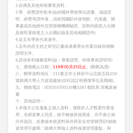
2.自傳及其他有助審查資料 。
3.學、經歷證件影本(如持國外學校學位證書、成績證
明、經歷等證件者，須經我國駐外使領館、代表處、辦
事處或其他經外交部授權機構驗證，並附內政部入出國
及移民署核發之入出國紀錄及其他相關證件)
4.近五年學術代表著作。
5.五年內所主持之研究計畫或者產學合作案目錄與相關
證明文件。
6.其他有利備審資料(如：專業證照、特殊專長證明等)
七、應徵截止日期：
114年05月25日止
。(郵戳為憑)
八、郵寄資料地址：111臺北市士林區中山北路五段250
號銘傳大學人力資源處收(信封請註明應徵單位及職稱)。
九、聯絡電話：(03)3507001分機3283 都防系 洪珮真秘
書
十、其他說明：
1.本徵才公告蒐集之個人資料，僅限於人才甄選作業使
用，非經當事人同意，絕不轉做其他用途，亦不會公佈
任何資訊，並遵循本校資料保存與安全控管辦理(詳細個
資管理可參閱「銘傳大學個人資料保護管理要點」與