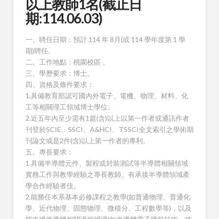
以上教師1名(截止日
期:114.06.03)
一、聘任日期：預計 114 年 8月(或 114 學年度第 1 學
期)聘任。
二、工作地點：桃園校區 。
三、學歷要求：博士。
四、資格及條件要求：
1.具備教育部認可國內外電子、電機、物理、材料、化
工等相關理工領域博士學位。
2.近五年內至少需有1篇(含)以上以第一作者或通訊作者
刊登於SCIE、SSCI、A&HCI、TSSCI全文索引之學術期
刊論文或是2件(含)以上第一作者的專利。
五、專長要求：
1.具備半導體元件、製程或封裝測試等半導體相關領域
實務工作與教學經驗之專長教師。有承接半導體領域產
學合作經驗者佳。
2.能勝任本系基本必修課程之教學(如普通物理、普通化
學、近代物理、固態物理、微積分、工程數學等)，以及