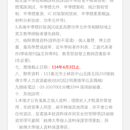
能支援半導體相關課程授課(如半導體電子構裝技術、積
體電路測試、半導體元件、半導體製程、統計製程管
制、半導體量測、IC 封裝製程技術、半導體產業概論、
材料分析技術、功率元件等)。
3.具備半導體封裝測試或是高壓功率元件等相關領域之
英文教學經驗者優先錄取。
六、檢附應徵資料(資料恕不退還)：個人履歷、博士證
書、最高學歷成績單、近年學術著作列表、三篇代表著
作(學術期刊論文與專利)、教育部頒發之教師證書影本
(非必要)。
七、應徵截止日期：
114年6月3日止
。
八、郵寄資料：111臺北市士林區中山北路五段250號銘
傳大學人力資源處收(信封請註明應徵單位及職稱)
九聯絡電話：03-3507001分機3394 孫瑋鎂秘書。
十、其他說明：
1.本徵才公告蒐集之個人資料，僅限於人才甄選作業使
用，非經當事人同意，絕不轉做其他用途，亦不會公佈
任何資訊，並遵循本校資料保存與安全控管辦理(詳細個
資管理可參閱「銘傳大學個人資料保護管理要點」與
「銘傳大學個人資料保護專區」